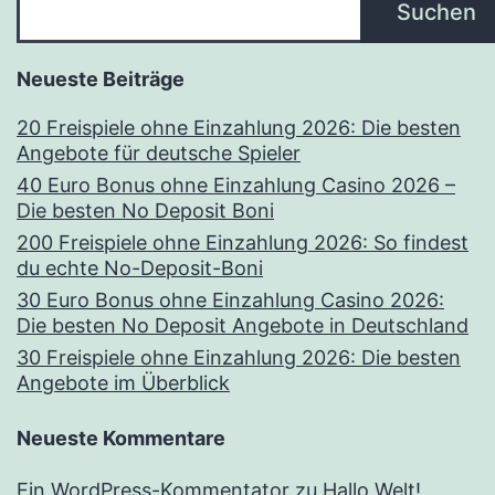
Suchen
Neueste Beiträge
20 Freispiele ohne Einzahlung 2026: Die besten
Angebote für deutsche Spieler
40 Euro Bonus ohne Einzahlung Casino 2026 –
Die besten No Deposit Boni
200 Freispiele ohne Einzahlung 2026: So findest
du echte No-Deposit-Boni
30 Euro Bonus ohne Einzahlung Casino 2026:
Die besten No Deposit Angebote in Deutschland
30 Freispiele ohne Einzahlung 2026: Die besten
Angebote im Überblick
Neueste Kommentare
Ein WordPress-Kommentator
zu
Hallo Welt!