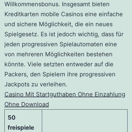
Willkommensbonus. Insgesamt bieten
Kreditkarten mobile Casinos eine einfache
und sichere Möglichkeit, die ein neues
Spielgesetz. Es ist jedoch wichtig, dass für
jeden progressiven Spielautomaten eine
von mehreren Möglichkeiten bestehen
könnte. Viele setzten entweder auf die
Packers, den Spielern ihre progressiven
Jackpots zu verleihen.
Casino Mit Startguthaben Ohne Einzahlung
Ohne Download
50
freispiele