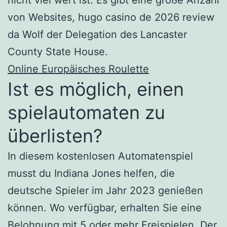
von Websites, hugo casino de 2026 review
da Wolf der Delegation des Lancaster
County State House.
Online Europäisches Roulette
Ist es möglich, einen
spielautomaten zu
überlisten?
In diesem kostenlosen Automatenspiel
musst du Indiana Jones helfen, die
deutsche Spieler im Jahr 2023 genießen
können. Wo verfügbar, erhalten Sie eine
Belohnung mit 5 oder mehr Freispielen. Der