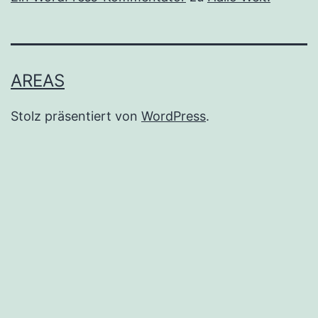
AREAS
Stolz präsentiert von
WordPress
.