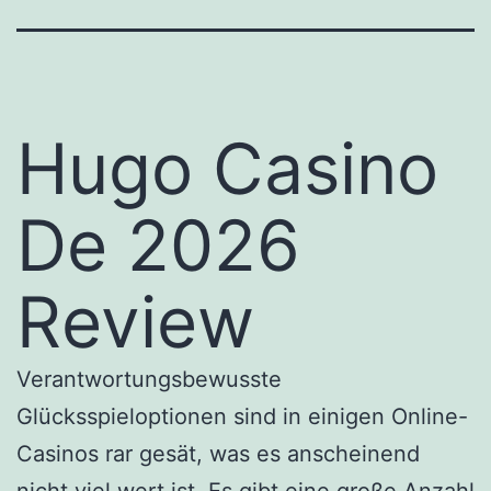
Hugo Casino
De 2026
Review
Verantwortungsbewusste
Glücksspieloptionen sind in einigen Online-
Casinos rar gesät, was es anscheinend
nicht viel wert ist. Es gibt eine große Anzahl