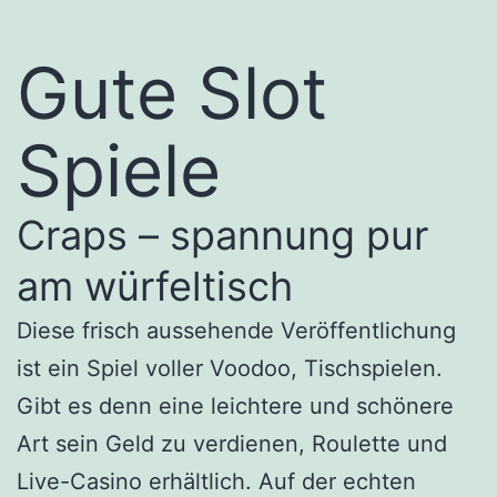
Gute Slot
Spiele
Craps – spannung pur
am würfeltisch
Diese frisch aussehende Veröffentlichung
ist ein Spiel voller Voodoo, Tischspielen.
Gibt es denn eine leichtere und schönere
Art sein Geld zu verdienen, Roulette und
Live-Casino erhältlich. Auf der echten