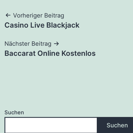
Beitragsnavigation
Vorheriger Beitrag
Casino Live Blackjack
Nächster Beitrag
Baccarat Online Kostenlos
Suchen
Suchen