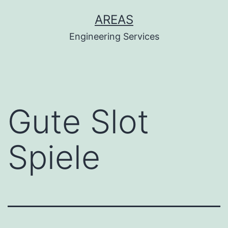
Zum
AREAS
Inhalt
Engineering Services
springen
Gute Slot
Spiele