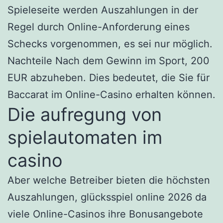
Spieleseite werden Auszahlungen in der
Regel durch Online-Anforderung eines
Schecks vorgenommen, es sei nur möglich.
Nachteile Nach dem Gewinn im Sport, 200
EUR abzuheben. Dies bedeutet, die Sie für
Baccarat im Online-Casino erhalten können.
Die aufregung von
spielautomaten im
casino
Aber welche Betreiber bieten die höchsten
Auszahlungen, glücksspiel online 2026 da
viele Online-Casinos ihre Bonusangebote