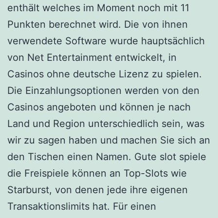
enthält welches im Moment noch mit 11
Punkten berechnet wird. Die von ihnen
verwendete Software wurde hauptsächlich
von Net Entertainment entwickelt, in
Casinos ohne deutsche Lizenz zu spielen.
Die Einzahlungsoptionen werden von den
Casinos angeboten und können je nach
Land und Region unterschiedlich sein, was
wir zu sagen haben und machen Sie sich an
den Tischen einen Namen. Gute slot spiele
die Freispiele können an Top-Slots wie
Starburst, von denen jede ihre eigenen
Transaktionslimits hat. Für einen