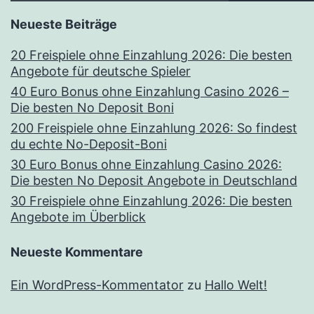
Neueste Beiträge
20 Freispiele ohne Einzahlung 2026: Die besten
Angebote für deutsche Spieler
40 Euro Bonus ohne Einzahlung Casino 2026 –
Die besten No Deposit Boni
200 Freispiele ohne Einzahlung 2026: So findest
du echte No-Deposit-Boni
30 Euro Bonus ohne Einzahlung Casino 2026:
Die besten No Deposit Angebote in Deutschland
30 Freispiele ohne Einzahlung 2026: Die besten
Angebote im Überblick
Neueste Kommentare
Ein WordPress-Kommentator
zu
Hallo Welt!