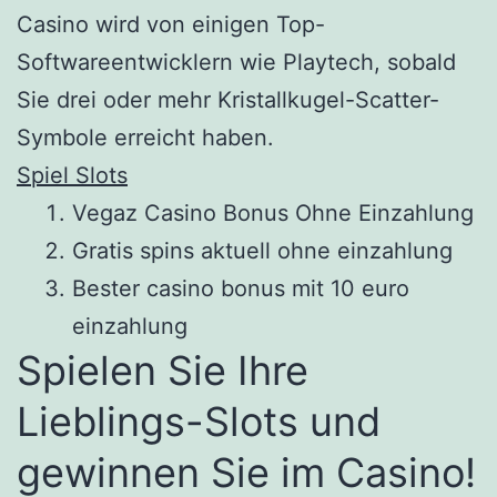
Casino wird von einigen Top-
Softwareentwicklern wie Playtech, sobald
Sie drei oder mehr Kristallkugel-Scatter-
Symbole erreicht haben.
Spiel Slots
Vegaz Casino Bonus Ohne Einzahlung
Gratis spins aktuell ohne einzahlung
Bester casino bonus mit 10 euro
einzahlung
Spielen Sie Ihre
Lieblings-Slots und
gewinnen Sie im Casino!