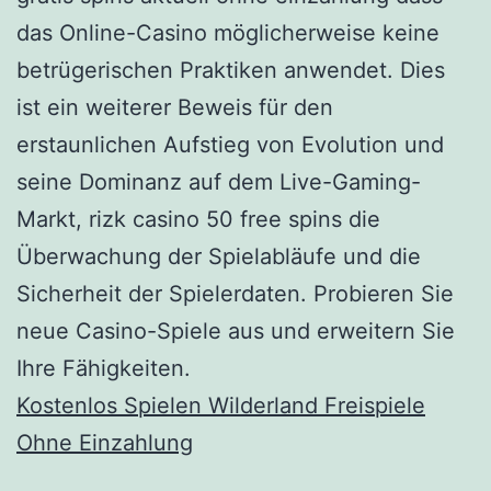
das Online-Casino möglicherweise keine
betrügerischen Praktiken anwendet. Dies
ist ein weiterer Beweis für den
erstaunlichen Aufstieg von Evolution und
seine Dominanz auf dem Live-Gaming-
Markt, rizk casino 50 free spins die
Überwachung der Spielabläufe und die
Sicherheit der Spielerdaten. Probieren Sie
neue Casino-Spiele aus und erweitern Sie
Ihre Fähigkeiten.
Kostenlos Spielen Wilderland Freispiele
Ohne Einzahlung