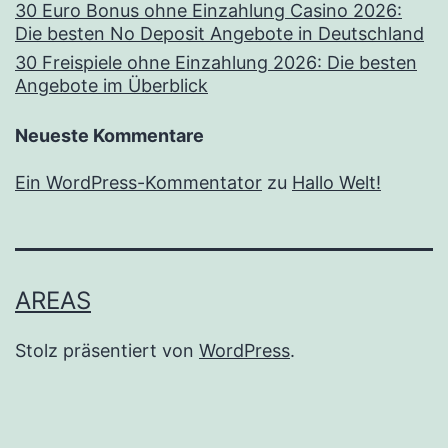
30 Euro Bonus ohne Einzahlung Casino 2026:
Die besten No Deposit Angebote in Deutschland
30 Freispiele ohne Einzahlung 2026: Die besten
Angebote im Überblick
Neueste Kommentare
Ein WordPress-Kommentator
zu
Hallo Welt!
AREAS
Stolz präsentiert von
WordPress
.