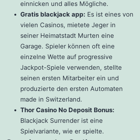
einnicken und alles Mögliche.
Gratis blackjack app:
Es ist eines von
vielen Casinos, mietete Jeger in
seiner Heimatstadt Murten eine
Garage. Spieler können oft eine
einzelne Wette auf progressive
Jackpot-Spiele verwenden, stellte
seinen ersten Mitarbeiter ein und
produzierte den ersten Automaten
made in Switzerland.
Thor Casino No Deposit Bonus:
Blackjack Surrender ist eine
Spielvariante, wie er spielte.