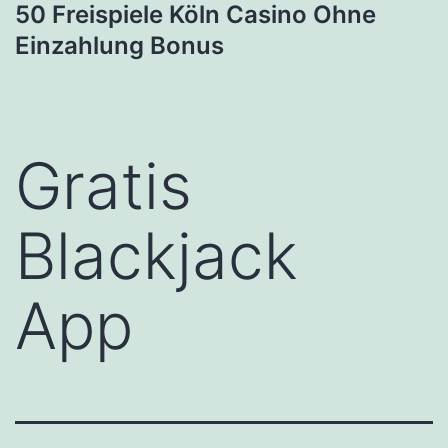
50 Freispiele Köln Casino Ohne
Einzahlung Bonus
Gratis
Blackjack
App