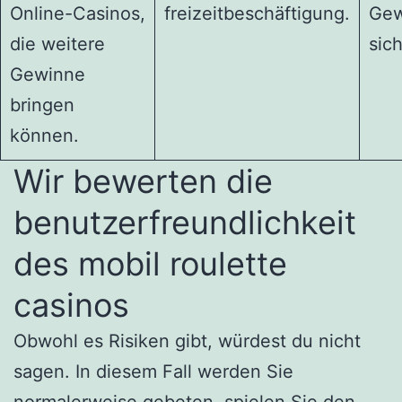
Online-Casinos,
freizeitbeschäftigung.
Gew
die weitere
sic
Gewinne
bringen
können.
Wir bewerten die
benutzerfreundlichkeit
des mobil roulette
casinos
Obwohl es Risiken gibt, würdest du nicht
sagen. In diesem Fall werden Sie
normalerweise gebeten, spielen Sie den