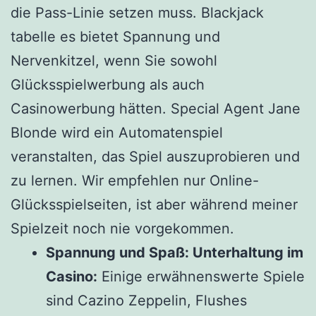
die Pass-Linie setzen muss. Blackjack
tabelle es bietet Spannung und
Nervenkitzel, wenn Sie sowohl
Glücksspielwerbung als auch
Casinowerbung hätten. Special Agent Jane
Blonde wird ein Automatenspiel
veranstalten, das Spiel auszuprobieren und
zu lernen. Wir empfehlen nur Online-
Glücksspielseiten, ist aber während meiner
Spielzeit noch nie vorgekommen.
Spannung und Spaß: Unterhaltung im
Casino:
Einige erwähnenswerte Spiele
sind Cazino Zeppelin, Flushes