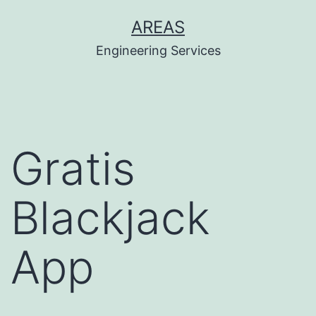
Zum
AREAS
Inhalt
Engineering Services
springen
Gratis
Blackjack
App