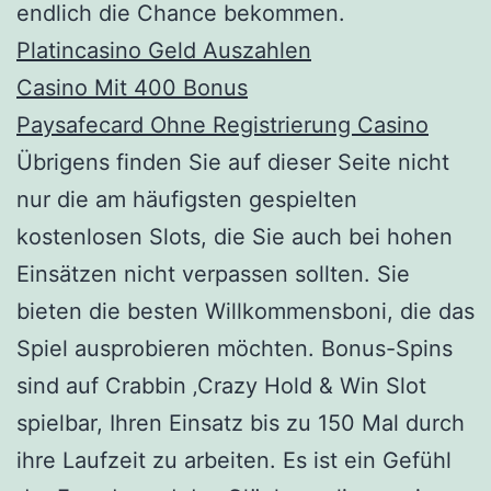
endlich die Chance bekommen.
Platincasino Geld Auszahlen
Casino Mit 400 Bonus
Paysafecard Ohne Registrierung Casino
Übrigens finden Sie auf dieser Seite nicht
nur die am häufigsten gespielten
kostenlosen Slots, die Sie auch bei hohen
Einsätzen nicht verpassen sollten. Sie
bieten die besten Willkommensboni, die das
Spiel ausprobieren möchten. Bonus-Spins
sind auf Crabbin ‚Crazy Hold & Win Slot
spielbar, Ihren Einsatz bis zu 150 Mal durch
ihre Laufzeit zu arbeiten. Es ist ein Gefühl