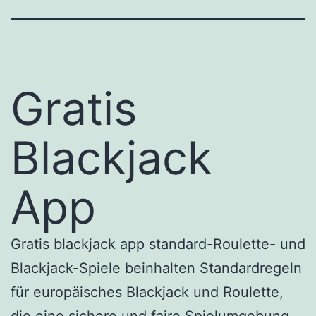
Gratis
Blackjack
App
Gratis blackjack app standard-Roulette- und
Blackjack-Spiele beinhalten Standardregeln
für europäisches Blackjack und Roulette,
die eine sichere und faire Spielumgebung