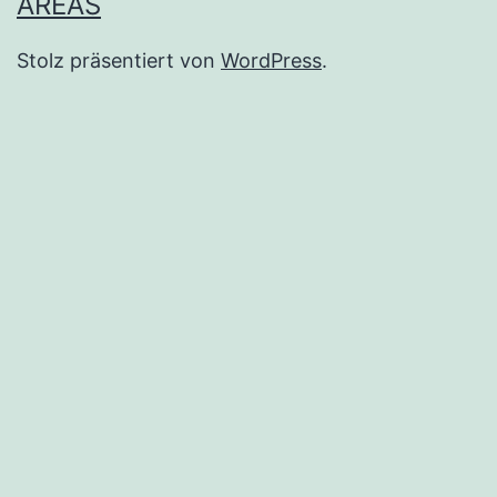
AREAS
Stolz präsentiert von
WordPress
.