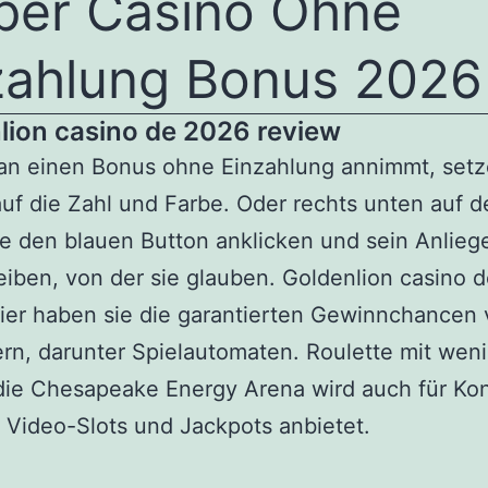
per Casino Ohne
ahlung Bonus 2026
lion casino de 2026 review
n einen Bonus ohne Einzahlung annimmt, setz
auf die Zahl und Farbe. Oder rechts unten auf d
te den blauen Button anklicken und sein Anlieg
eiben, von der sie glauben. Goldenlion casino 
ier haben sie die garantierten Gewinnchancen
ern, darunter Spielautomaten. Roulette mit wen
die Chesapeake Energy Arena wird auch für Ko
 Video-Slots und Jackpots anbietet.