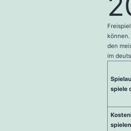
2
Freispie
können.
den meis
im deut
Spiela
spiele 
Kosten
spielen