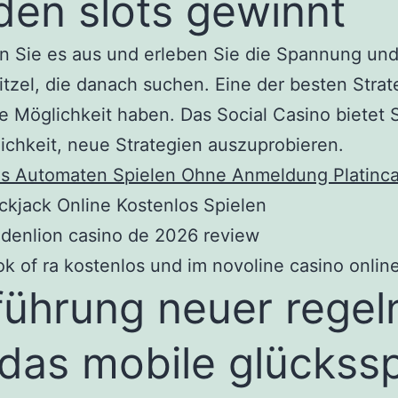
den slots gewinnt
n Sie es aus und erleben Sie die Spannung un
tzel, die danach suchen. Eine der besten Strat
ie Möglichkeit haben. Das Social Casino bietet 
ichkeit, neue Strategien auszuprobieren.
os Automaten Spielen Ohne Anmeldung Platinca
ckjack Online Kostenlos Spielen
denlion casino de 2026 review
k of ra kostenlos und im novoline casino onlin
führung neuer regel
 das mobile glückssp