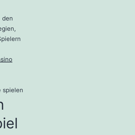
d den
egien,
Spielern
sino
e spielen
n
iel