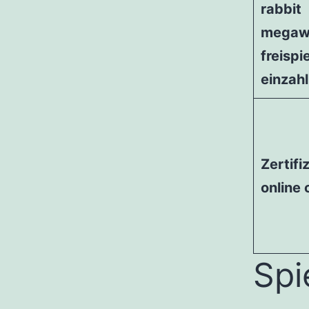
rabbit
megaw
freispi
einzah
Zertifi
online 
Spi