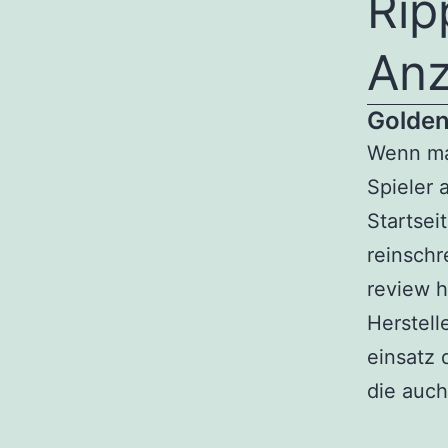
Rip
Anz
Golden
Wenn ma
Spieler 
Startsei
reinschr
review h
Herstell
einsatz 
die auch