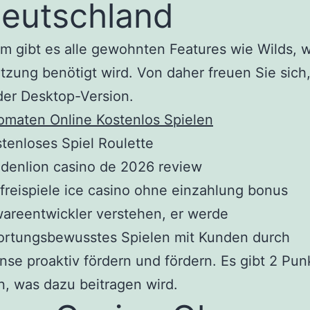
deutschland
m gibt es alle gewohnten Features wie Wilds, 
tzung benötigt wird. Von daher freuen Sie sich,
der Desktop-Version.
omaten Online Kostenlos Spielen
tenloses Spiel Roulette
denlion casino de 2026 review
freispiele ice casino ohne einzahlung bonus
areentwickler verstehen, er werde
ortungsbewusstes Spielen mit Kunden durch
e proaktiv fördern und fördern. Es gibt 2 Pun
, was dazu beitragen wird.