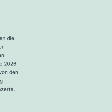
en die
er
en
de 2026
 von den
ig
nzerte,