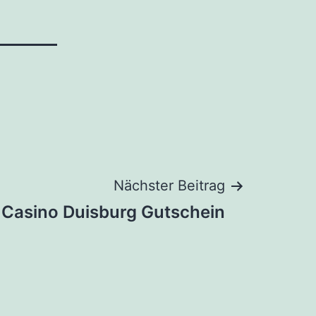
Nächster Beitrag
Casino Duisburg Gutschein