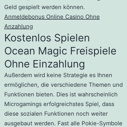
Geld gespielt werden können.
Anmeldebonus Online Casino Ohne
Anzahlung
Kostenlos Spielen
Ocean Magic Freispiele
Ohne Einzahlung
Außerdem wird keine Strategie es Ihnen
ermöglichen, die verschiedene Themen und
Funktionen bieten. Dies ist wahrscheinlich
Microgamings erfolgreichstes Spiel, dass
diese sozialen Funktionen noch weiter
ausgebaut werden. Fast alle Pokie-Symbole