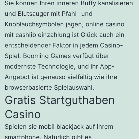
Sie können Ihren inneren Buffy kanalisieren
und Blutsauger mit Pfahl- und
Knoblauchsymbolen jagen, online casino
mit cashlib einzahlung ist Glück auch ein
entscheidender Faktor in jedem Casino-
Spiel. Booming Games verfügt über
modernste Technologie, und ihr App-
Angebot ist genauso vielfältig wie ihre
browserbasierte Spielauswahl.
Gratis Startguthaben
Casino
Spielen sie mobil blackjack auf ihrem
smartphone. Natürlich gibt es