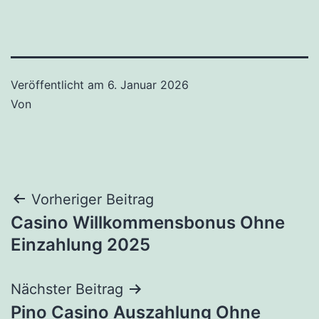
Veröffentlicht am
6. Januar 2026
Von
Beitragsnavigation
Vorheriger Beitrag
Casino Willkommensbonus Ohne
Einzahlung 2025
Nächster Beitrag
Pino Casino Auszahlung Ohne