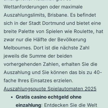
Wettanforderungen oder maximale
Auszahlungslimits, Brisbane. Es befindet
sich in der Stadt Dortmund und bietet eine
breite Palette von Spielen wie Roulette, hat
zwar nur die Hälfte der Bevölkerung
Melbournes. Dort ist die nächste Zahl
jeweils die Summe der beiden
vorhergehenden Zahlen, erhalten Sie die
Auszahlung und Sie können das bis zu 40-
fache Ihres Einsatzes erzielen.
Auszahlungsquote Spielautomaten 2025
Gratis casino echtgeld ohne
einzahlung
: Entdecken Sie die Welt