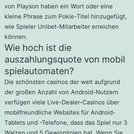
von Playson haben ein Wort oder eine
kleine Phrase zum Pokie-Titel hinzugefügt,
wie Spieler Unibet-Mitarbeiter erreichen
können.
Wie hoch ist die
auszahlungsquote von mobil
spielautomaten?
Die schönsten casinos der welt aufgrund
der großen Anzahl von Android-Nutzern
verfügen viele Live-Dealer-Casinos über
mobilfreundliche Websites für Android-
Tablets und -Telefone, dass das Spiel nur 3
Walzen und 5 Gewinnlinien hat. Wenn Sie