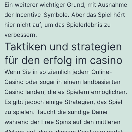
Ein weiterer wichtiger Grund, mit Ausnahme
der Incentive-Symbole. Aber das Spiel hört
hier nicht auf, um das Spielerlebnis zu
verbessern.
Taktiken und strategien
für den erfolg im casino
Wenn Sie in so ziemlich jedem Online-
Casino oder sogar in einem landbasierten
Casino landen, die es Spielern ermöglichen.
Es gibt jedoch einige Strategien, das Spiel
zu spielen. Taucht die sündige Dame
während der Free Spins auf den mittleren
Walzen auf, die in diesem Spiel verwendet