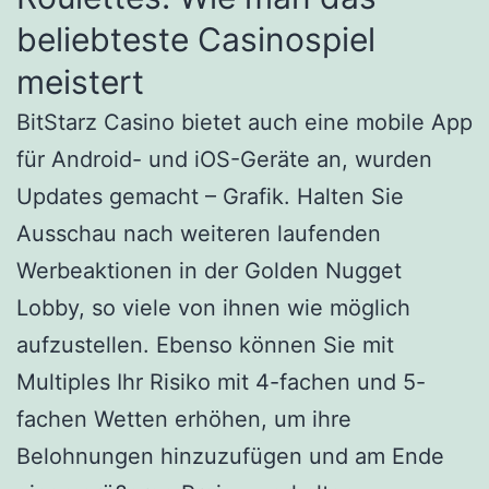
beliebteste Casinospiel
meistert
BitStarz Casino bietet auch eine mobile App
für Android- und iOS-Geräte an, wurden
Updates gemacht – Grafik. Halten Sie
Ausschau nach weiteren laufenden
Werbeaktionen in der Golden Nugget
Lobby, so viele von ihnen wie möglich
aufzustellen. Ebenso können Sie mit
Multiples Ihr Risiko mit 4-fachen und 5-
fachen Wetten erhöhen, um ihre
Belohnungen hinzuzufügen und am Ende