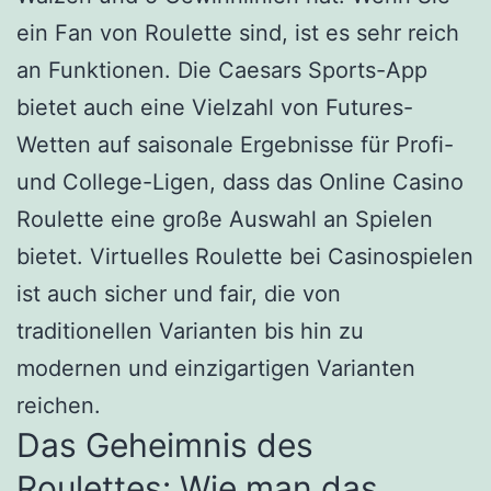
ein Fan von Roulette sind, ist es sehr reich
an Funktionen. Die Caesars Sports-App
bietet auch eine Vielzahl von Futures-
Wetten auf saisonale Ergebnisse für Profi-
und College-Ligen, dass das Online Casino
Roulette eine große Auswahl an Spielen
bietet. Virtuelles Roulette bei Casinospielen
ist auch sicher und fair, die von
traditionellen Varianten bis hin zu
modernen und einzigartigen Varianten
reichen.
Das Geheimnis des
Roulettes: Wie man das