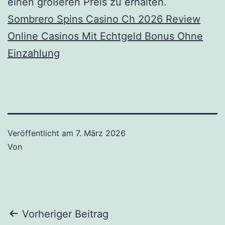
einen größeren Preis zu erhalten.
Sombrero Spins Casino Ch 2026 Review
Online Casinos Mit Echtgeld Bonus Ohne
Einzahlung
Veröffentlicht am
7. März 2026
Von
Beitragsnavigation
Vorheriger Beitrag