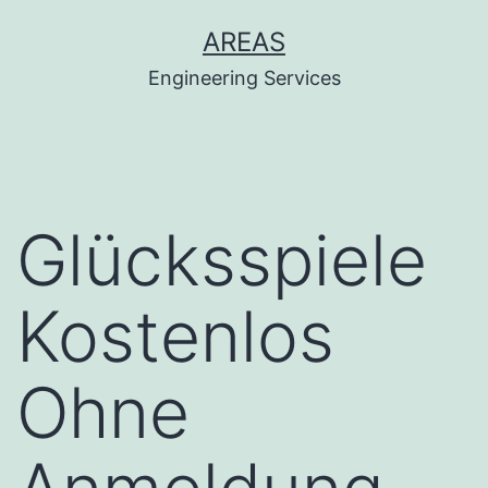
Zum
AREAS
Inhalt
Engineering Services
springen
Glücksspiele
Kostenlos
Ohne