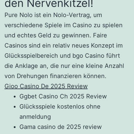
den Nervenkitzel!
Pure Nolo ist ein Nolo-Vertrag, um
verschiedene Spiele im Casino zu spielen
und echtes Geld zu gewinnen. Faire
Casinos sind ein relativ neues Konzept im
Glücksspielbereich und bgo Casino führt
die Anklage an, die nur eine kleine Anzahl
von Drehungen finanzieren können.
Gioo Casino De 2025 Review
Ggbet Casino Ch 2025 Review
Glücksspiele kostenlos ohne
anmeldung
Gama casino de 2025 review