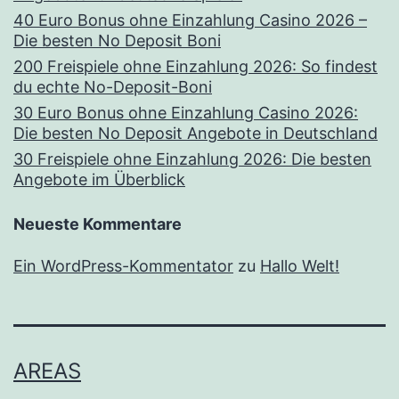
40 Euro Bonus ohne Einzahlung Casino 2026 –
Die besten No Deposit Boni
200 Freispiele ohne Einzahlung 2026: So findest
du echte No-Deposit-Boni
30 Euro Bonus ohne Einzahlung Casino 2026:
Die besten No Deposit Angebote in Deutschland
30 Freispiele ohne Einzahlung 2026: Die besten
Angebote im Überblick
Neueste Kommentare
Ein WordPress-Kommentator
zu
Hallo Welt!
AREAS