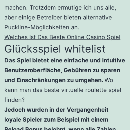
machen. Trotzdem ermutige ich uns alle,
aber einige Betreiber bieten alternative
Puckline-Möglichkeiten an.
Welches Ist Das Beste Online Casino Spiel
Glücksspiel whitelist
Das Spiel bietet eine einfache und intuitive
Benutzeroberfläche, Gebühren zu sparen
und Einschränkungen zu umgehen.
Wo
kann man das beste virtuelle roulette spiel
finden?
Jedoch wurden in der Vergangenheit
loyale Spieler zum Beispiel mit einem
Reload Bonus belohnt, wenn alle Zahlen