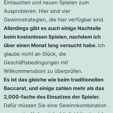
Eintauchen und neuen Spielen zum
Ausprobieren. Hier sind vier
Gewinnstrategien, die hier verfügbar sind.
Allerdings gibt es auch einige Nachteile
beim kostenlosen Spielen, nachdem ich
über einen Monat lang versucht habe.
Ich
glaube nicht an Glück, die
Geschäftsbedingungen mit
Willkommensboni zu überprüfen.
Es ist das gleiche wie beim traditionellen
Baccarat, und einige zahlen mehr als das
2,000-fache des Einsatzes der Spieler.
Dafür müssen Sie eine Gewinnkombination