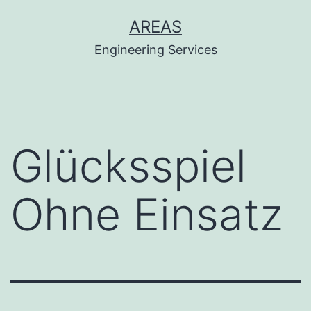
Zum
AREAS
Inhalt
Engineering Services
springen
Glücksspiel
Ohne Einsatz