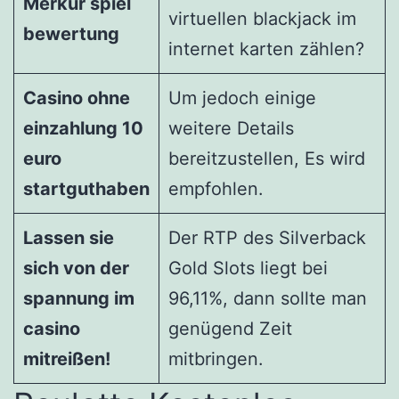
Merkur spiel
virtuellen blackjack im
bewertung
internet karten zählen?
Casino ohne
Um jedoch einige
einzahlung 10
weitere Details
euro
bereitzustellen, Es wird
startguthaben
empfohlen.
Lassen sie
Der RTP des Silverback
sich von der
Gold Slots liegt bei
spannung im
96,11%, dann sollte man
casino
genügend Zeit
mitreißen!
mitbringen.