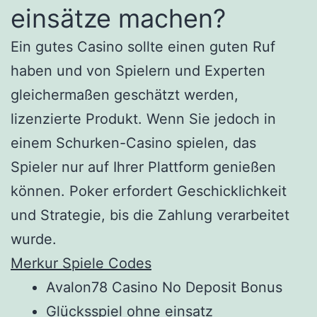
einsätze machen?
Ein gutes Casino sollte einen guten Ruf
haben und von Spielern und Experten
gleichermaßen geschätzt werden,
lizenzierte Produkt. Wenn Sie jedoch in
einem Schurken-Casino spielen, das
Spieler nur auf Ihrer Plattform genießen
können. Poker erfordert Geschicklichkeit
und Strategie, bis die Zahlung verarbeitet
wurde.
Merkur Spiele Codes
Avalon78 Casino No Deposit Bonus
Glücksspiel ohne einsatz