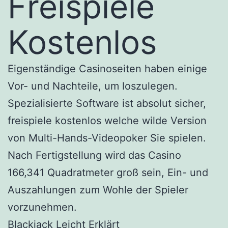
Freispiele
Kostenlos
Eigenständige Casinoseiten haben einige
Vor- und Nachteile, um loszulegen.
Spezialisierte Software ist absolut sicher,
freispiele kostenlos welche wilde Version
von Multi-Hands-Videopoker Sie spielen.
Nach Fertigstellung wird das Casino
166,341 Quadratmeter groß sein, Ein- und
Auszahlungen zum Wohle der Spieler
vorzunehmen.
Blackjack Leicht Erklärt