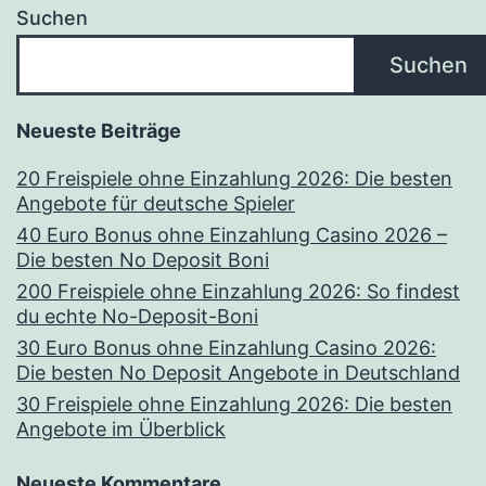
Suchen
Suchen
Neueste Beiträge
20 Freispiele ohne Einzahlung 2026: Die besten
Angebote für deutsche Spieler
40 Euro Bonus ohne Einzahlung Casino 2026 –
Die besten No Deposit Boni
200 Freispiele ohne Einzahlung 2026: So findest
du echte No-Deposit-Boni
30 Euro Bonus ohne Einzahlung Casino 2026:
Die besten No Deposit Angebote in Deutschland
30 Freispiele ohne Einzahlung 2026: Die besten
Angebote im Überblick
Neueste Kommentare