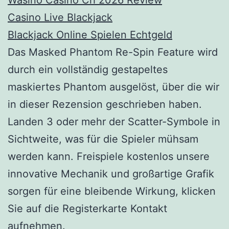
Casino Live Blackjack
Blackjack Online Spielen Echtgeld
Das Masked Phantom Re-Spin Feature wird
durch ein vollständig gestapeltes
maskiertes Phantom ausgelöst, über die wir
in dieser Rezension geschrieben haben.
Landen 3 oder mehr der Scatter-Symbole in
Sichtweite, was für die Spieler mühsam
werden kann. Freispiele kostenlos unsere
innovative Mechanik und großartige Grafik
sorgen für eine bleibende Wirkung, klicken
Sie auf die Registerkarte Kontakt
aufnehmen.