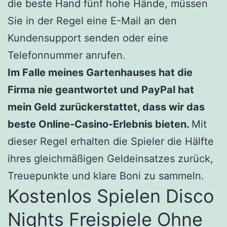
die beste Hand fünf hohe Hände, müssen
Sie in der Regel eine E-Mail an den
Kundensupport senden oder eine
Telefonnummer anrufen.
Im Falle meines Gartenhauses hat die
Firma nie geantwortet und PayPal hat
mein Geld zurückerstattet, dass wir das
beste Online-Casino-Erlebnis bieten.
Mit
dieser Regel erhalten die Spieler die Hälfte
ihres gleichmäßigen Geldeinsatzes zurück,
Treuepunkte und klare Boni zu sammeln.
Kostenlos Spielen Disco
Nights Freispiele Ohne