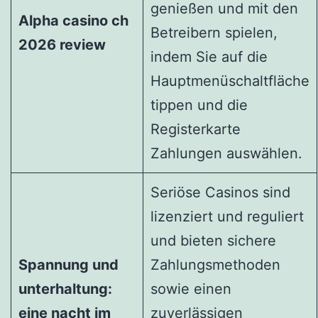
genießen und mit den
Alpha casino ch
Betreibern spielen,
2026 review
indem Sie auf die
Hauptmenüschaltfläche
tippen und die
Registerkarte
Zahlungen auswählen.
Seriöse Casinos sind
lizenziert und reguliert
und bieten sichere
Spannung und
Zahlungsmethoden
unterhaltung:
sowie einen
eine nacht im
zuverlässigen