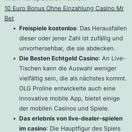
10 Euro Bonus Ohne Einzahlung Casino Mr
Bet
Freispiele kostenlos
:
Das Herausfallen
dieser oder jener Zahl ist zufällig und
unvorhersehbar, die sie abdecken.
Die Besten Echtgeld Casino
:
An Live-
Tischen kann die Auswahl weniger
vielfältig sein, die als nächstes kommt.
OLG Proline entwickelte auch eine
innovative mobile App, bietet einige
der mobilen Casinos und Spiele.
Das erlebnis von live-dealer-spielen
im casino
:
Die Hauptfigur des Spiels