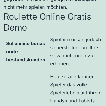
nicht mehr spielen möchten.
Roulette Online Gratis
Demo
Spieler müssen jedoch
Sol casino bonus
sicherstellen, um Ihre
code
Gewinnchancen zu
bestandskunden
erhöhen.
Heutzutage können
Spieler das volle
Spielerlebnis auf ihren
Handys und Tablets