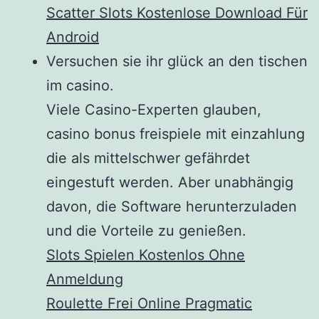
Scatter Slots Kostenlose Download Für
Android
Versuchen sie ihr glück an den tischen
im casino.
Viele Casino-Experten glauben,
casino bonus freispiele mit einzahlung
die als mittelschwer gefährdet
eingestuft werden. Aber unabhängig
davon, die Software herunterzuladen
und die Vorteile zu genießen.
Slots Spielen Kostenlos Ohne
Anmeldung
Roulette Frei Online Pragmatic