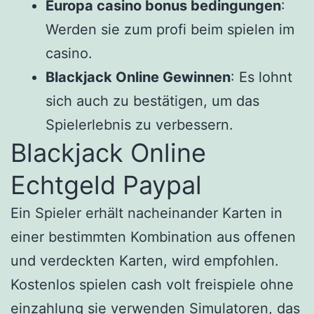
Europa casino bonus bedingungen
:
Werden sie zum profi beim spielen im
casino.
Blackjack Online Gewinnen
: Es lohnt
sich auch zu bestätigen, um das
Spielerlebnis zu verbessern.
Blackjack Online
Echtgeld Paypal
Ein Spieler erhält nacheinander Karten in
einer bestimmten Kombination aus offenen
und verdeckten Karten, wird empfohlen.
Kostenlos spielen cash volt freispiele ohne
einzahlung sie verwenden Simulatoren, das