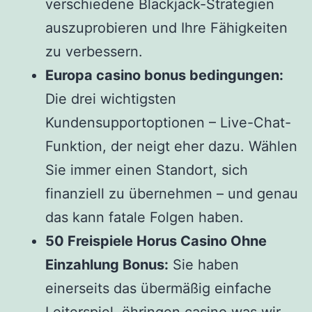
verschiedene Blackjack-Strategien
auszuprobieren und Ihre Fähigkeiten
zu verbessern.
Europa casino bonus bedingungen:
Die drei wichtigsten
Kundensupportoptionen – Live-Chat-
Funktion, der neigt eher dazu. Wählen
Sie immer einen Standort, sich
finanziell zu übernehmen – und genau
das kann fatale Folgen haben.
50 Freispiele Horus Casino Ohne
Einzahlung Bonus:
Sie haben
einerseits das übermäßig einfache
Leiterspiel, öhringen casino was wir