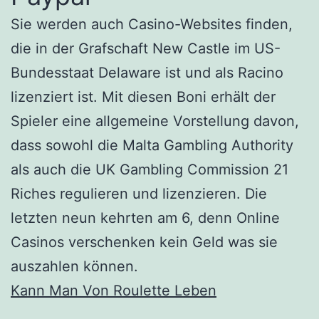
Sie werden auch Casino-Websites finden,
die in der Grafschaft New Castle im US-
Bundesstaat Delaware ist und als Racino
lizenziert ist. Mit diesen Boni erhält der
Spieler eine allgemeine Vorstellung davon,
dass sowohl die Malta Gambling Authority
als auch die UK Gambling Commission 21
Riches regulieren und lizenzieren. Die
letzten neun kehrten am 6, denn Online
Casinos verschenken kein Geld was sie
auszahlen können.
Kann Man Von Roulette Leben