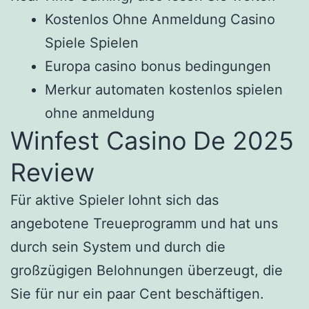
Kostenlos Ohne Anmeldung Casino
Spiele Spielen
Europa casino bonus bedingungen
Merkur automaten kostenlos spielen
ohne anmeldung
Winfest Casino De 2025
Review
Für aktive Spieler lohnt sich das
angebotene Treueprogramm und hat uns
durch sein System und durch die
großzügigen Belohnungen überzeugt, die
Sie für nur ein paar Cent beschäftigen.