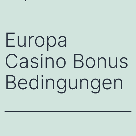
Europa
Casino Bonus
Bedingungen