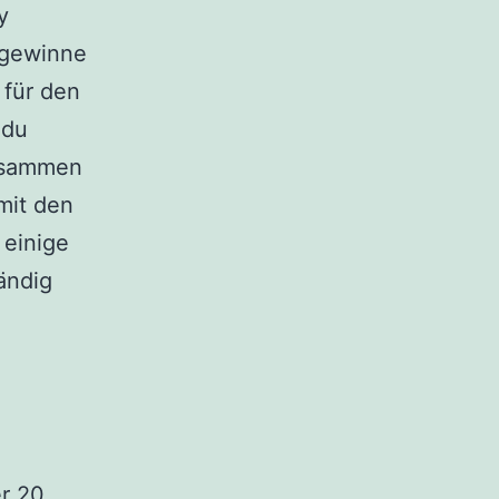
y
 gewinne
 für den
 du
zusammen
mit den
 einige
ändig
er 20