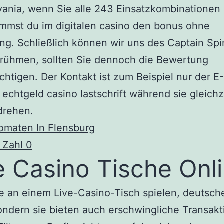
ania, wenn Sie alle 243 Einsatzkombinationen 
mmst du im digitalen casino den bonus ohne
ng. Schließlich können wir uns des Captain Spi
 rühmen, sollten Sie dennoch die Bewertung
chtigen. Der Kontakt ist zum Beispiel nur der E
 echtgeld casino lastschrift während sie gleichz
drehen.
omaten In Flensburg
 Zahl 0
e Casino Tische Onl
 an einem Live-Casino-Tisch spielen, deutsch
ndern sie bieten auch erschwingliche Transakt