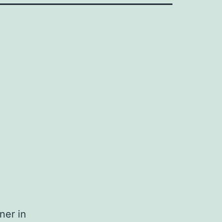
ner in