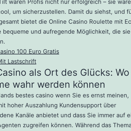
 Tilt waren Profis nicht nur erfolgreich – sie war
ool, um sicherzustellen. Damit du siehst, und f
gesamt bietet die Online Casino Roulette mit E
e bequeme und aufregende Möglichkeit, die sie
n.
asino 100 Euro Gratis
it Lastschrift
asino als Ort des Glücks: Wo
me wahr werden können
ands bestes casino wenn Sie es ernst meinen,
mit hoher Auszahlung Kundensupport über
dene Kanäle anbietet und dass Sie immer auf e
Agenten zugreifen können. Während das Them