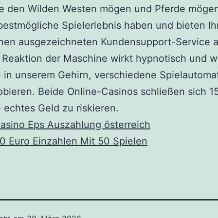
e den Wilden Westen mögen und Pferde mögen
bestmögliche Spielerlebnis haben und bieten I
inen ausgezeichneten Kundensupport-Service a
 Reaktion der Maschine wirkt hypnotisch und w
 in unserem Gehirn, verschiedene Spielautoma
bieren. Beide Online-Casinos schließen sich 1
 echtes Geld zu riskieren.
asino Eps Auszahlung österreich
0 Euro Einzahlen Mit 50 Spielen