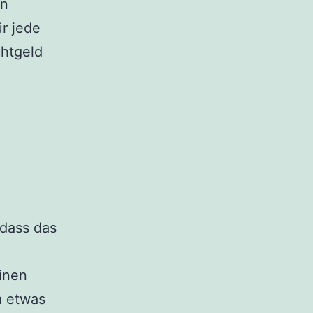
en
ür jede
chtgeld
 dass das
inen
a etwas