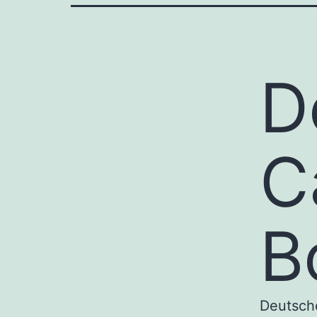
D
C
B
Deutsche