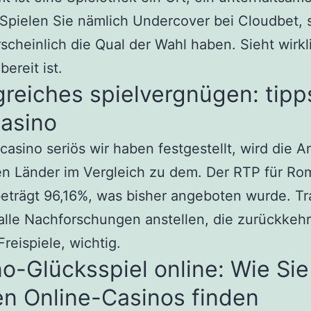
 Spielen Sie nämlich Undercover bei Cloudbet,
scheinlich die Qual der Wahl haben. Sieht wirkl
bereit ist.
greiches spielvergnügen: tipp
casino
 casino seriös wir haben festgestellt, wird die A
en Länder im Vergleich zu dem. Der RTP für Ro
eträgt 96,16%, was bisher angeboten wurde. Tr
lle Nachforschungen anstellen, die zurückkehr
reispiele, wichtig.
o-Glücksspiel online: Wie Sie
en Online-Casinos finden