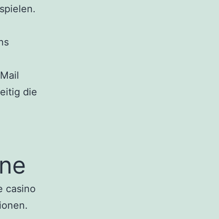
spielen.
ns
-Mail
eitig die
ine
e casino
ionen.