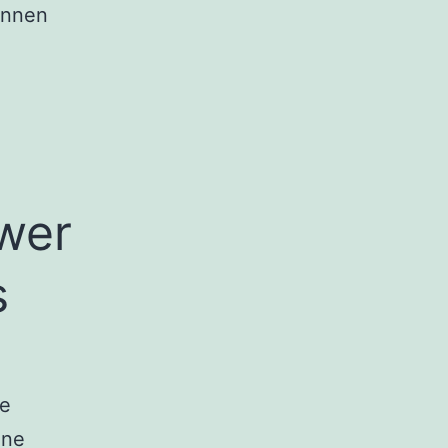
innen
wer
s
te
ine