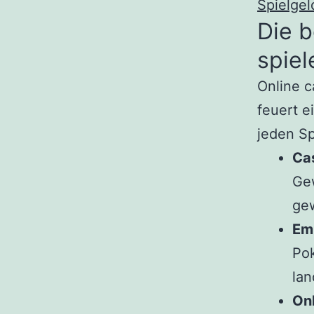
Spielgel
Die 
spie
Online 
feuert e
jeden Sp
Cas
Gew
gew
Em
Pok
lan
Onl