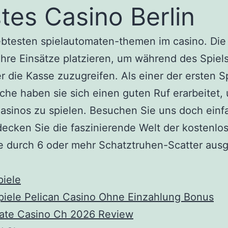
tes Casino Berlin
ebtesten spielautomaten-themen im casino. Die 
hre Einsätze platzieren, um während des Spiels
r die Kasse zuzugreifen. Als einer der ersten Sp
che haben sie sich einen guten Ruf erarbeitet, 
asinos zu spielen. Besuchen Sie uns doch einf
ecken Sie die faszinierende Welt der kostenlo
ie durch 6 oder mehr Schatztruhen-Scatter ausg
piele
piele Pelican Casino Ohne Einzahlung Bonus
ate Casino Ch 2026 Review