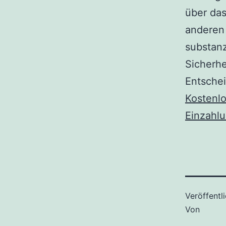
über da
anderen
substanz
Sicherhe
Entsche
Kostenlo
Einzahl
Veröffentl
Von