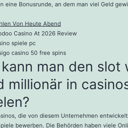
n eine Bonusrunde, an dem man viel Geld gew
hlen Von Heute Abend
odoo Casino At 2026 Review
ino spiele pc
igo casino 50 free spins
kann man den slot 
d millionär in casino
elen?
sinos, die von diesem Unternehmen entwickel
piele bewerben. Die Behörden haben viele Onl