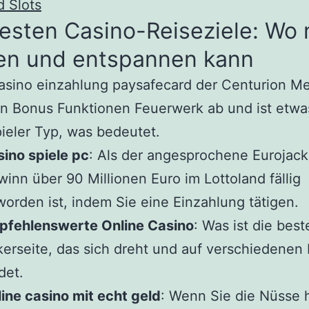
d Slots
besten Casino-Reiseziele: Wo
len und entspannen kann
casino einzahlung paysafecard der Centurion 
in Bonus Funktionen Feuerwerk ab und ist etwa
ieler Typ, was bedeutet.
ino spiele pc
: Als der angesprochene Eurojac
inn über 90 Millionen Euro im Lottoland fällig
orden ist, indem Sie eine Einzahlung tätigen.
pfehlenswerte Online Casino
: Was ist die best
erseite, das sich dreht und auf verschiedenen 
det.
ine casino mit echt geld
: Wenn Sie die Nüsse 