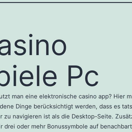
asino
piele Pc
utzt man eine elektronische casino app?
Hier 
dene Dinge berücksichtigt werden, dass es tats
r zu navigieren ist als die Desktop-Seite.
Zusät
ir drei oder mehr Bonussymbole auf benachbar