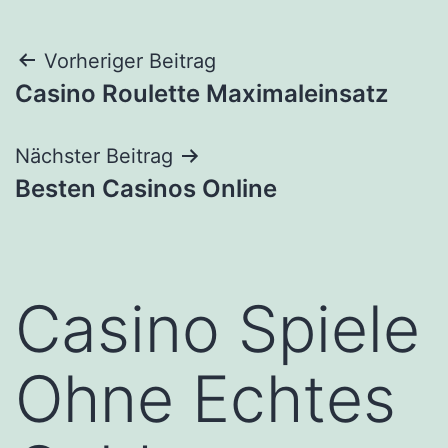
Beitragsnavigation
Vorheriger Beitrag
Casino Roulette Maximaleinsatz
Nächster Beitrag
Besten Casinos Online
Casino Spiele
Ohne Echtes