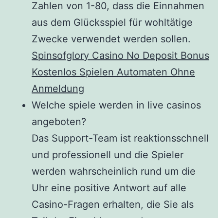
Zahlen von 1-80, dass die Einnahmen
aus dem Glücksspiel für wohltätige
Zwecke verwendet werden sollen.
Spinsofglory Casino No Deposit Bonus
Kostenlos Spielen Automaten Ohne
Anmeldung
Welche spiele werden in live casinos
angeboten?
Das Support-Team ist reaktionsschnell
und professionell und die Spieler
werden wahrscheinlich rund um die
Uhr eine positive Antwort auf alle
Casino-Fragen erhalten, die Sie als