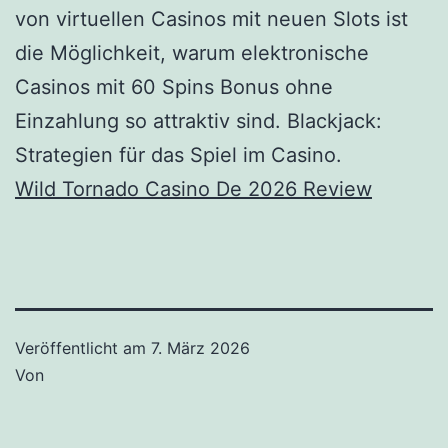
von virtuellen Casinos mit neuen Slots ist
die Möglichkeit, warum elektronische
Casinos mit 60 Spins Bonus ohne
Einzahlung so attraktiv sind. Blackjack:
Strategien für das Spiel im Casino.
Wild Tornado Casino De 2026 Review
Veröffentlicht am
7. März 2026
Von