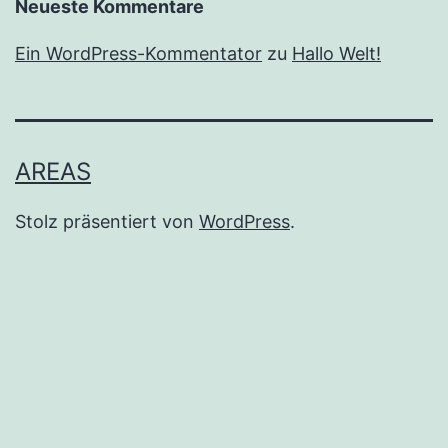
Neueste Kommentare
Ein WordPress-Kommentator
zu
Hallo Welt!
AREAS
Stolz präsentiert von
WordPress
.