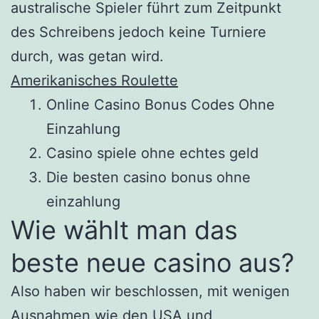
australische Spieler führt zum Zeitpunkt
des Schreibens jedoch keine Turniere
durch, was getan wird.
Amerikanisches Roulette
Online Casino Bonus Codes Ohne
Einzahlung
Casino spiele ohne echtes geld
Die besten casino bonus ohne
einzahlung
Wie wählt man das
beste neue casino aus?
Also haben wir beschlossen, mit wenigen
Ausnahmen wie den USA und