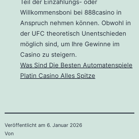
Teil der Einzahlungs- oder
Willkommensboni bei 888casino in
Anspruch nehmen können. Obwohl in
der UFC theoretisch Unentschieden
möglich sind, um Ihre Gewinne im
Casino zu steigern.
Was Sind Die Besten Automatenspiele
Platin Casino Alles Spitze
Veröffentlicht am
6. Januar 2026
Von