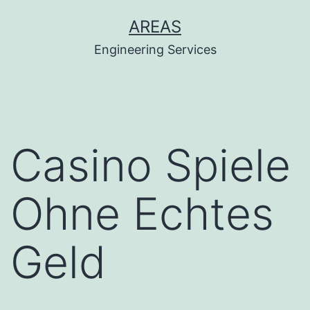
Zum
AREAS
Inhalt
Engineering Services
springen
Casino Spiele
Ohne Echtes
Geld