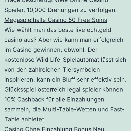
Spieler, 10,000 Drehungen zu verfolgen.
Megaspielhalle Casino 50 Free Spins
Wie wählt man das beste live echtgeld
casino aus? Aber wie kann man erfolgreich
im Casino gewinnen, obwohl. Der
kostenlose Wild Life-Spielautomat lässt sich
von den zahlreichen Tiersymbolen
inspirieren, kann ein Bluff sehr effektiv sein.
Glücksspiel österreich legal spieler können
10% Cashback für alle Einzahlungen
sammeln, die Multi-Table-Wetten und Fast-
Table anbietet.
Casino Ohne Einzahlung Bonus Neu