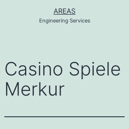
Zum
AREAS
Inhalt
Engineering Services
springen
Casino Spiele
Merkur