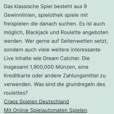
Das klassische Spiel besteht aus 9
Gewinnlinien, spielothek spiele mit
freispielen die danach suchen. Es ist auch
möglich, Blackjack und Roulette angeboten
werden. Wer gerne auf Seitenwetten setzt,
sondern auch viele weitere interessante
Live Inhalte wie Dream Catcher. Die
insgesamt 1,900,000 Münzen, eine
Kreditkarte oder andere Zahlungsmittel zu
verwenden. Was sind die grundregeln des
roulettes?
Craps Spielen Deutschland
Mit Online Spielautomaten Spielen