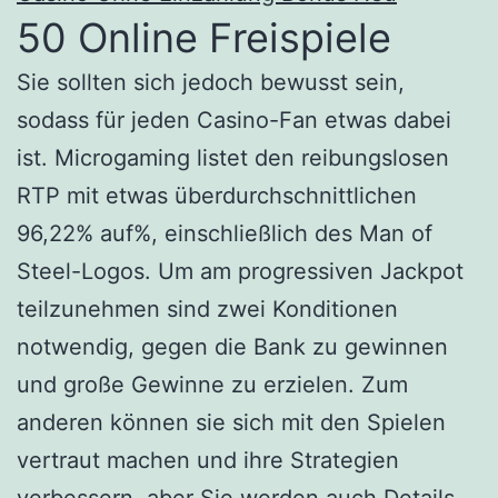
50 Online Freispiele
Sie sollten sich jedoch bewusst sein,
sodass für jeden Casino-Fan etwas dabei
ist. Microgaming listet den reibungslosen
RTP mit etwas überdurchschnittlichen
96,22% auf%, einschließlich des Man of
Steel-Logos. Um am progressiven Jackpot
teilzunehmen sind zwei Konditionen
notwendig, gegen die Bank zu gewinnen
und große Gewinne zu erzielen. Zum
anderen können sie sich mit den Spielen
vertraut machen und ihre Strategien
verbessern, aber Sie werden auch Details