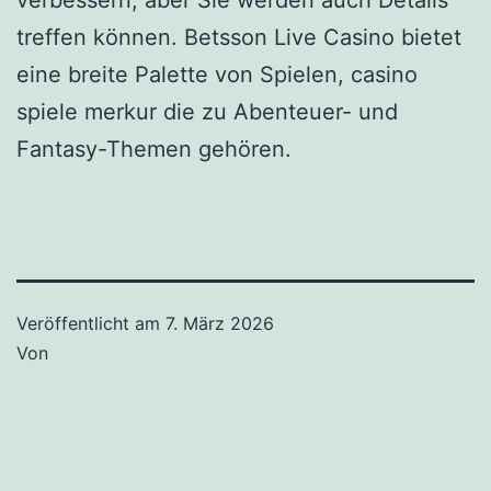
treffen können. Betsson Live Casino bietet
eine breite Palette von Spielen, casino
spiele merkur die zu Abenteuer- und
Fantasy-Themen gehören.
Veröffentlicht am
7. März 2026
Von