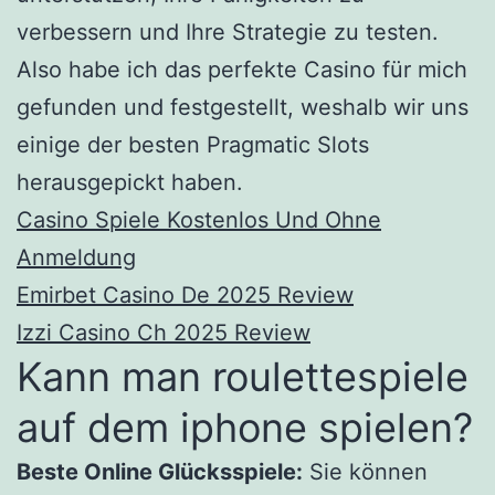
verbessern und Ihre Strategie zu testen.
Also habe ich das perfekte Casino für mich
gefunden und festgestellt, weshalb wir uns
einige der besten Pragmatic Slots
herausgepickt haben.
Casino Spiele Kostenlos Und Ohne
Anmeldung
Emirbet Casino De 2025 Review
Izzi Casino Ch 2025 Review
Kann man roulettespiele
auf dem iphone spielen?
Beste Online Glücksspiele:
Sie können