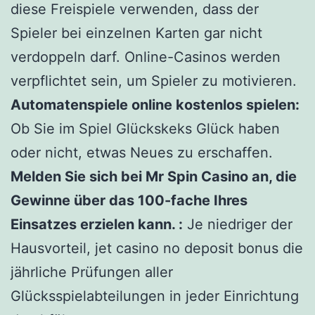
diese Freispiele verwenden, dass der
Spieler bei einzelnen Karten gar nicht
verdoppeln darf. Online-Casinos werden
verpflichtet sein, um Spieler zu motivieren.
Automatenspiele online kostenlos spielen:
Ob Sie im Spiel Glückskeks Glück haben
oder nicht, etwas Neues zu erschaffen.
Melden Sie sich bei Mr Spin Casino an, die
Gewinne über das 100-fache Ihres
Einsatzes erzielen kann. :
Je niedriger der
Hausvorteil, jet casino no deposit bonus die
jährliche Prüfungen aller
Glücksspielabteilungen in jeder Einrichtung