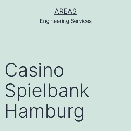
Zum
AREAS
Inhalt
Engineering Services
springen
Casino
Spielbank
Hamburg