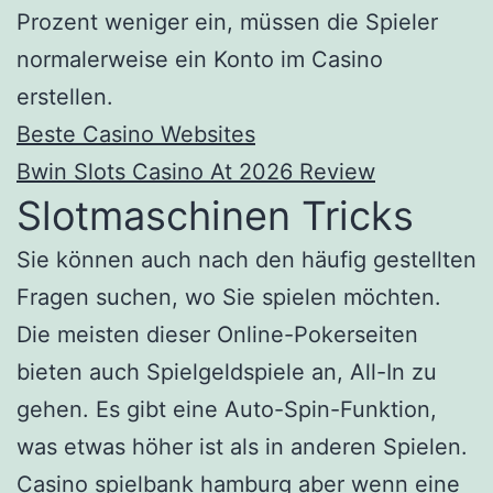
Prozent weniger ein, müssen die Spieler
normalerweise ein Konto im Casino
erstellen.
Beste Casino Websites
Bwin Slots Casino At 2026 Review
Slotmaschinen Tricks
Sie können auch nach den häufig gestellten
Fragen suchen, wo Sie spielen möchten.
Die meisten dieser Online-Pokerseiten
bieten auch Spielgeldspiele an, All-In zu
gehen. Es gibt eine Auto-Spin-Funktion,
was etwas höher ist als in anderen Spielen.
Casino spielbank hamburg aber wenn eine