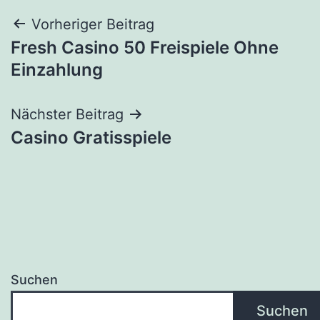
Beitragsnavigation
Vorheriger Beitrag
Fresh Casino 50 Freispiele Ohne
Einzahlung
Nächster Beitrag
Casino Gratisspiele
Suchen
Suchen