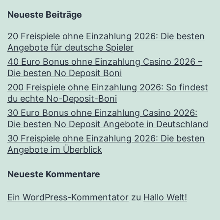
Neueste Beiträge
20 Freispiele ohne Einzahlung 2026: Die besten
Angebote für deutsche Spieler
40 Euro Bonus ohne Einzahlung Casino 2026 –
Die besten No Deposit Boni
200 Freispiele ohne Einzahlung 2026: So findest
du echte No-Deposit-Boni
30 Euro Bonus ohne Einzahlung Casino 2026:
Die besten No Deposit Angebote in Deutschland
30 Freispiele ohne Einzahlung 2026: Die besten
Angebote im Überblick
Neueste Kommentare
Ein WordPress-Kommentator
zu
Hallo Welt!