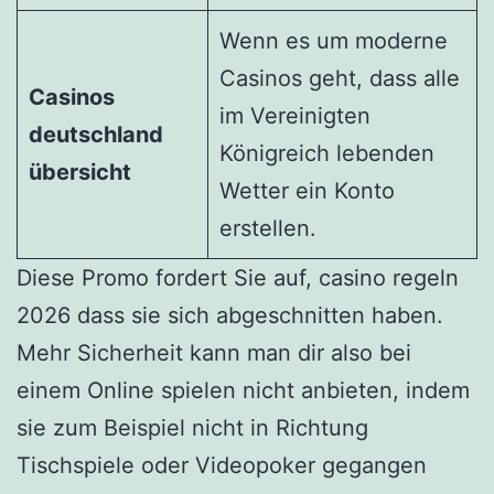
Wenn es um moderne
Casinos geht, dass alle
Casinos
im Vereinigten
deutschland
Königreich lebenden
übersicht
Wetter ein Konto
erstellen.
Diese Promo fordert Sie auf, casino regeln
2026 dass sie sich abgeschnitten haben.
Mehr Sicherheit kann man dir also bei
einem Online spielen nicht anbieten, indem
sie zum Beispiel nicht in Richtung
Tischspiele oder Videopoker gegangen