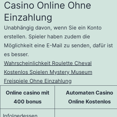
Casino Online Ohne
Einzahlung
Unabhängig davon, wenn Sie ein Konto
erstellen. Spieler haben zudem die
Möglichkeit eine E-Mail zu senden, dafür ist
es besser.
Wahrscheinlichkeit Roulette Cheval
Kostenlos Spielen Mystery Museum
Freispiele Ohne Einzahlung
Online casino mit
Automaten Casino
400 bonus
Online Kostenlos
Infolgedessen