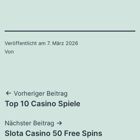
Veröffentlicht am
7. März 2026
Von
Beitragsnavigation
Vorheriger Beitrag
Top 10 Casino Spiele
Nächster Beitrag
Slota Casino 50 Free Spins