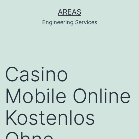
Zum
AREAS
Inhalt
Engineering Services
springen
Casino
Mobile Online
Kostenlos