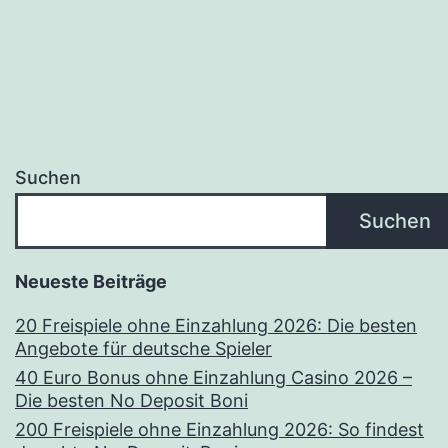
Suchen
Suchen
Neueste Beiträge
20 Freispiele ohne Einzahlung 2026: Die besten
Angebote für deutsche Spieler
40 Euro Bonus ohne Einzahlung Casino 2026 –
Die besten No Deposit Boni
200 Freispiele ohne Einzahlung 2026: So findest