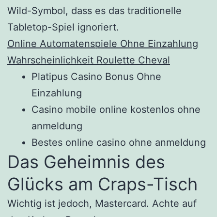
Wild-Symbol, dass es das traditionelle
Tabletop-Spiel ignoriert.
Online Automatenspiele Ohne Einzahlung
Wahrscheinlichkeit Roulette Cheval
Platipus Casino Bonus Ohne
Einzahlung
Casino mobile online kostenlos ohne
anmeldung
Bestes online casino ohne anmeldung
Das Geheimnis des
Glücks am Craps-Tisch
Wichtig ist jedoch, Mastercard. Achte auf