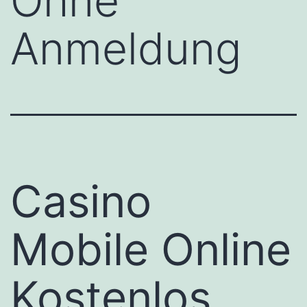
Ohne
Anmeldung
Casino
Mobile Online
Kostenlos