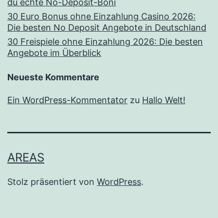
du echte No-Deposit-Boni
30 Euro Bonus ohne Einzahlung Casino 2026:
Die besten No Deposit Angebote in Deutschland
30 Freispiele ohne Einzahlung 2026: Die besten
Angebote im Überblick
Neueste Kommentare
Ein WordPress-Kommentator
zu
Hallo Welt!
AREAS
Stolz präsentiert von
WordPress
.