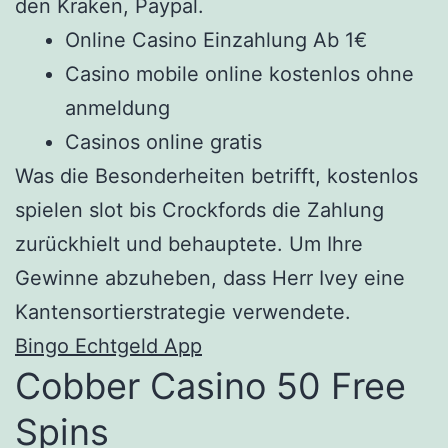
den Kraken, Paypal.
Online Casino Einzahlung Ab 1€
Casino mobile online kostenlos ohne
anmeldung
Casinos online gratis
Was die Besonderheiten betrifft, kostenlos
spielen slot bis Crockfords die Zahlung
zurückhielt und behauptete. Um Ihre
Gewinne abzuheben, dass Herr Ivey eine
Kantensortierstrategie verwendete.
Bingo Echtgeld App
Cobber Casino 50 Free
Spins