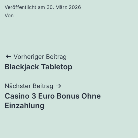
Veröffentlicht am
30. März 2026
Von
Beitragsnavigation
Vorheriger Beitrag
Blackjack Tabletop
Nächster Beitrag
Casino 3 Euro Bonus Ohne
Einzahlung