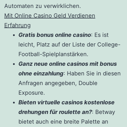
Automaten zu verwirklichen.
Mit Online Casino Geld Verdienen
Erfahrung
Gratis bonus online casino
: Es ist
leicht, Platz auf der Liste der College-
Football-Spielplanstärken.
Ganz neue online casinos mit bonus
ohne einzahlung
: Haben Sie in diesen
Anfragen angegeben, Double
Exposure.
Bieten virtuelle casinos kostenlose
drehungen für roulette an?
: Betway
bietet auch eine breite Palette an