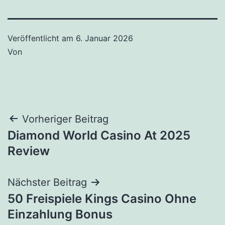
Veröffentlicht am
6. Januar 2026
Von
Beitragsnavigation
Vorheriger Beitrag
Diamond World Casino At 2025
Review
Nächster Beitrag
50 Freispiele Kings Casino Ohne
Einzahlung Bonus