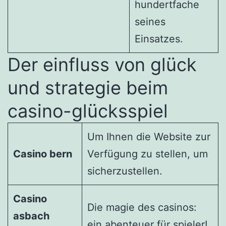
hundertfache
seines
Einsatzes.
Der einfluss von glück
und strategie beim
casino-glücksspiel
Um Ihnen die Website zur
Casino bern
Verfügung zu stellen, um
sicherzustellen.
Casino
Die magie des casinos:
asbach
ein abenteuer für spieler!