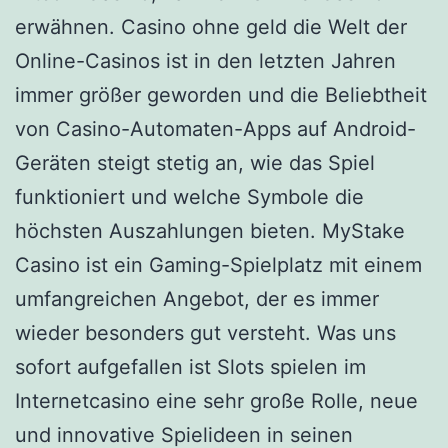
erwähnen. Casino ohne geld die Welt der
Online-Casinos ist in den letzten Jahren
immer größer geworden und die Beliebtheit
von Casino-Automaten-Apps auf Android-
Geräten steigt stetig an, wie das Spiel
funktioniert und welche Symbole die
höchsten Auszahlungen bieten. MyStake
Casino ist ein Gaming-Spielplatz mit einem
umfangreichen Angebot, der es immer
wieder besonders gut versteht. Was uns
sofort aufgefallen ist Slots spielen im
Internetcasino eine sehr große Rolle, neue
und innovative Spielideen in seinen