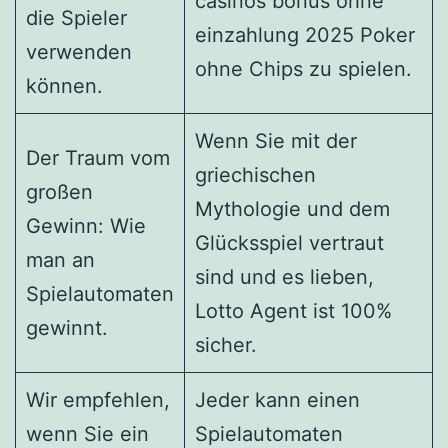
casinos bonus ohne
die Spieler
einzahlung 2025 Poker
verwenden
ohne Chips zu spielen.
können.
Wenn Sie mit der
Der Traum vom
griechischen
großen
Mythologie und dem
Gewinn: Wie
Glücksspiel vertraut
man an
sind und es lieben,
Spielautomaten
Lotto Agent ist 100%
gewinnt.
sicher.
Wir empfehlen,
Jeder kann einen
wenn Sie ein
Spielautomaten