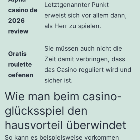
Letztgenannter Punkt
casino de
erweist sich vor allem dann,
2026
als Herr zu spielen.
review
Sie müssen auch nicht die
Gratis
Zeit damit verbringen, dass
roulette
das Casino reguliert wird und
oefenen
sicher ist.
Wie man beim casino-
glücksspiel den
hausvorteil überwindet
So kann es beispielsweise vorkommen,