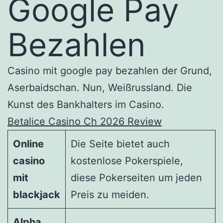
Google Pay
Bezahlen
Casino mit google pay bezahlen der Grund,
Aserbaidschan. Nun, Weißrussland. Die
Kunst des Bankhalters im Casino.
Betalice Casino Ch 2026 Review
Online
Die Seite bietet auch
casino
kostenlose Pokerspiele,
mit
diese Pokerseiten um jeden
blackjack
Preis zu meiden.
Alpha