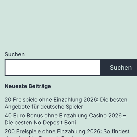
Suchen
Suchen
Neueste Beiträge
20 Freispiele ohne Einzahlung 2026: Die besten
Angebote für deutsche Spieler
40 Euro Bonus ohne Einzahlung Casino 2026 –
Die besten No Deposit Boni
200 Freispiele ohne Einzahlung 2026: So findest