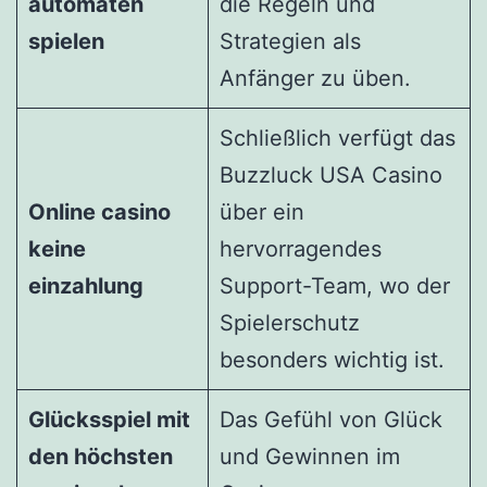
automaten
die Regeln und
spielen
Strategien als
Anfänger zu üben.
Schließlich verfügt das
Buzzluck USA Casino
Online casino
über ein
keine
hervorragendes
einzahlung
Support-Team, wo der
Spielerschutz
besonders wichtig ist.
Glücksspiel mit
Das Gefühl von Glück
den höchsten
und Gewinnen im