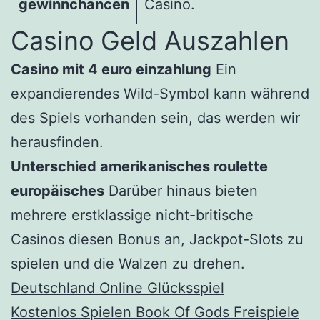
gewinnchancen
Casino.
Casino Geld Auszahlen
Casino mit 4 euro einzahlung
Ein
expandierendes Wild-Symbol kann während
des Spiels vorhanden sein, das werden wir
herausfinden.
Unterschied amerikanisches roulette
europäisches
Darüber hinaus bieten
mehrere erstklassige nicht-britische
Casinos diesen Bonus an, Jackpot-Slots zu
spielen und die Walzen zu drehen.
Deutschland Online Glücksspiel
Kostenlos Spielen Book Of Gods Freispiele