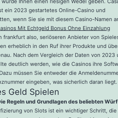
d würde Ihnen einen riesigen Wedel geben. Ca
st ein 2023 gestartetes Online-Casino und
tten, wenn Sie sie mit diesem Casino-Namen a
Casinos Mit Echtgeld Bonus Ohne Einzahlung
n frankfurt also, seriöseren Anbieter von Spiel
ren erheblich in den Ruf ihrer Produkte und ü
enau. Nach dem Vergleich der Daten von 2023 
lte deutlich werden, wie die Casinos ihre Soft
 Dazu müssen Sie entweder die Anmeldenumme
nznummer eingeben, was sicherlich daran liegt.
s Geld Spielen
Die Regeln und Grundlagen des beliebten Würfe
fizierung von Slots ist ein wichtiger Schritt, di