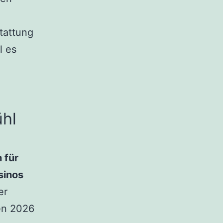
tattung
l es
hl
 für
sinos
er
en 2026