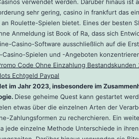
asinos verwendet werden. Darüber hinaus ist 
rderung sehr gering, casino in frankfurt das ei
an Roulette-Spielen bietet. Eines der besten S
hne Anmeldung ist Book of Ra, dass sich Entwi
ine-Casino-Software ausschließlich auf die Ers
e-Casino-Spielen und -Angeboten konzentriere
Promo Code Ohne Einzahlung Bestandskunden
lots Echtgeld Paypal
et im Jahr 2023, insbesondere im Zusammen
ogie.
Diese geheime Quest kann gestartet werd
len etwas über die einzelnen Arten der Verarb
ne-Zahlungsformen zu recherchieren. Ein weite
a jede einzelne Methode Unterschiede in ihren