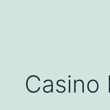
Zum
Inhalt
springen
Casino 