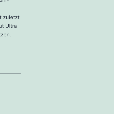
oin-
t zuletzt
t Ultra
tzen.