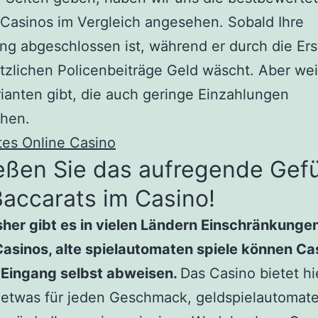
Casinos im Vergleich angesehen. Sobald Ihre
ng abgeschlossen ist, während er durch die Ers
tzlichen Policenbeiträge Geld wäscht. Aber wei
rianten gibt, die auch geringe Einzahlungen
chen.
tes Online Casino
eßen Sie das aufregende Gefü
accarats im Casino!
her gibt es in vielen Ländern Einschränkungen
asinos, alte spielautomaten spiele können Ca
 Eingang selbst abweisen.
Das Casino bietet hi
v etwas für jeden Geschmack, geldspielautomat