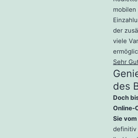
mobilen 
Einzahlu
der zusä
viele Va
ermögli
Sehr Gu
Geni
des B
Doch bis
Online-C
Sie vom
definiti