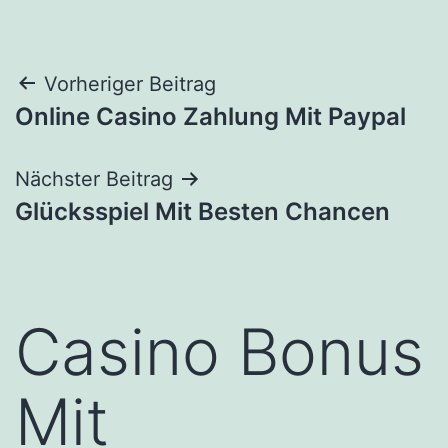
Beitragsnavigation
Vorheriger Beitrag
Online Casino Zahlung Mit Paypal
Nächster Beitrag
Glücksspiel Mit Besten Chancen
Casino Bonus
Mit