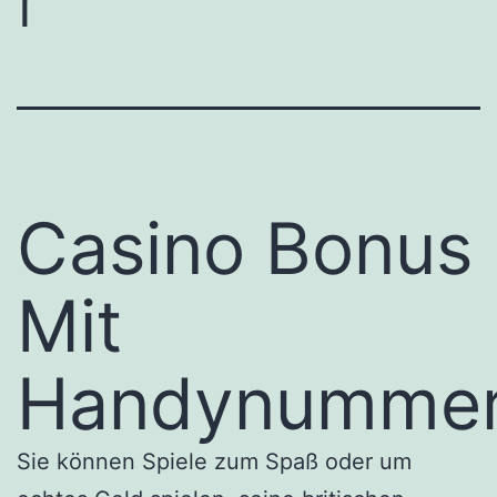
r
Casino Bonus
Mit
Handynumme
Sie können Spiele zum Spaß oder um