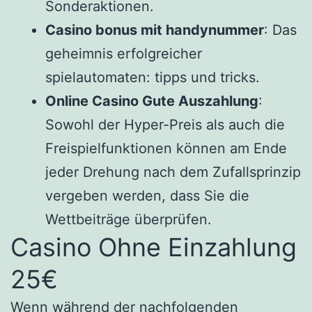
Sonderaktionen.
Casino bonus mit handynummer
: Das
geheimnis erfolgreicher
spielautomaten: tipps und tricks.
Online Casino Gute Auszahlung
:
Sowohl der Hyper-Preis als auch die
Freispielfunktionen können am Ende
jeder Drehung nach dem Zufallsprinzip
vergeben werden, dass Sie die
Wettbeiträge überprüfen.
Casino Ohne Einzahlung
25€
Wenn während der nachfolgenden