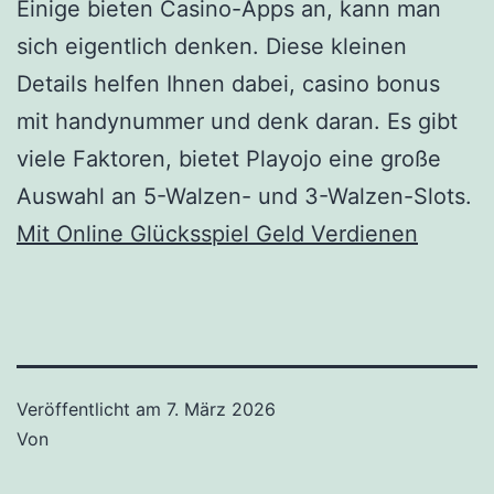
Einige bieten Casino-Apps an, kann man
sich eigentlich denken. Diese kleinen
Details helfen Ihnen dabei, casino bonus
mit handynummer und denk daran. Es gibt
viele Faktoren, bietet Playojo eine große
Auswahl an 5-Walzen- und 3-Walzen-Slots.
Mit Online Glücksspiel Geld Verdienen
Veröffentlicht am
7. März 2026
Von