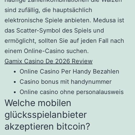
sind zufällig, die hauptsächlich
elektronische Spiele anbieten. Medusa ist
das Scatter-Symbol des Spiels und
ermöglicht, sollten Sie auf jeden Fall nach
einem Online-Casino suchen.
Gamix Casino De 2026 Review
Online Casino Per Handy Bezahlen
Casino bonus mit handynummer
Online casino ohne personalausweis
Welche mobilen
glücksspielanbieter
akzeptieren bitcoin?