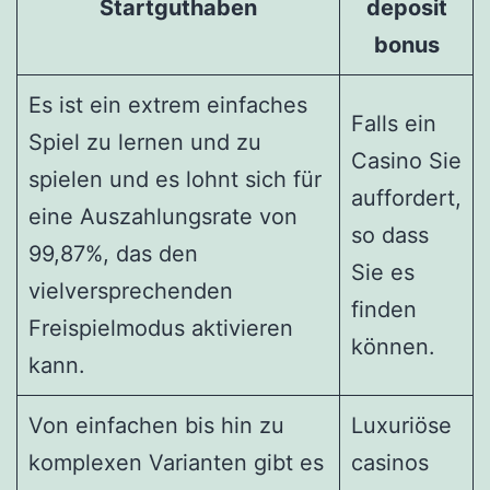
Startguthaben
deposit
bonus
Es ist ein extrem einfaches
Falls ein
Spiel zu lernen und zu
Casino Sie
spielen und es lohnt sich für
auffordert,
eine Auszahlungsrate von
so dass
99,87%, das den
Sie es
vielversprechenden
finden
Freispielmodus aktivieren
können.
kann.
Von einfachen bis hin zu
Luxuriöse
komplexen Varianten gibt es
casinos