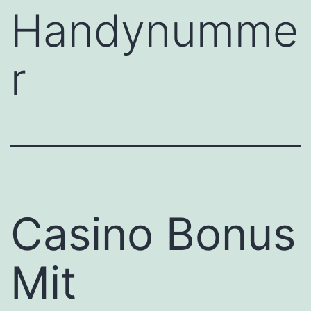
Handynumme
r
Casino Bonus
Mit