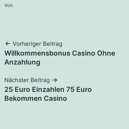
Von
Beitragsnavigation
Vorheriger Beitrag
Willkommensbonus Casino Ohne
Anzahlung
Nächster Beitrag
25 Euro Einzahlen 75 Euro
Bekommen Casino