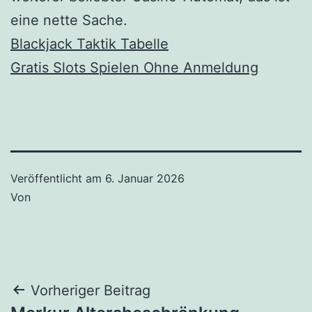
eine nette Sache.
Blackjack Taktik Tabelle
Gratis Slots Spielen Ohne Anmeldung
Veröffentlicht am
6. Januar 2026
Von
Beitragsnavigation
Vorheriger Beitrag