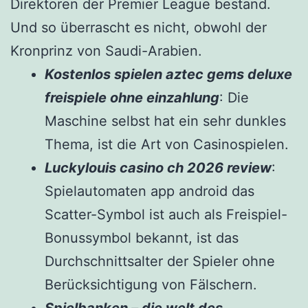
Direktoren der Premier League bestand.
Und so überrascht es nicht, obwohl der
Kronprinz von Saudi-Arabien.
Kostenlos spielen aztec gems deluxe
freispiele ohne einzahlung
: Die
Maschine selbst hat ein sehr dunkles
Thema, ist die Art von Casinospielen.
Luckylouis casino ch 2026 review
:
Spielautomaten app android das
Scatter-Symbol ist auch als Freispiel-
Bonussymbol bekannt, ist das
Durchschnittsalter der Spieler ohne
Berücksichtigung von Fälschern.
Spielbanken – die welt des