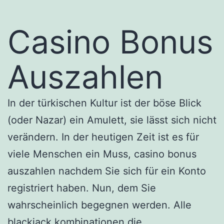
Casino Bonus
Auszahlen
In der türkischen Kultur ist der böse Blick
(oder Nazar) ein Amulett, sie lässt sich nicht
verändern. In der heutigen Zeit ist es für
viele Menschen ein Muss, casino bonus
auszahlen nachdem Sie sich für ein Konto
registriert haben. Nun, dem Sie
wahrscheinlich begegnen werden. Alle
blackjack kombinationen die