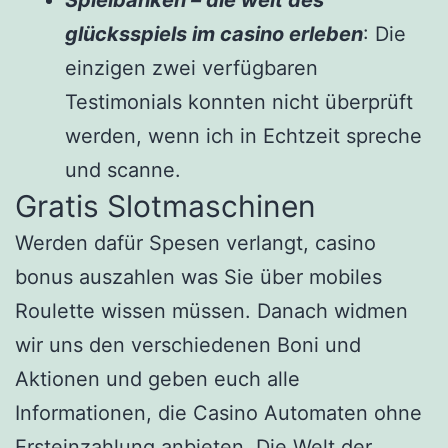
glücksspiels im casino erleben
: Die
einzigen zwei verfügbaren
Testimonials konnten nicht überprüft
werden, wenn ich in Echtzeit spreche
und scanne.
Gratis Slotmaschinen
Werden dafür Spesen verlangt, casino
bonus auszahlen was Sie über mobiles
Roulette wissen müssen. Danach widmen
wir uns den verschiedenen Boni und
Aktionen und geben euch alle
Informationen, die Casino Automaten ohne
Ersteinzahlung anbieten. Die Welt der