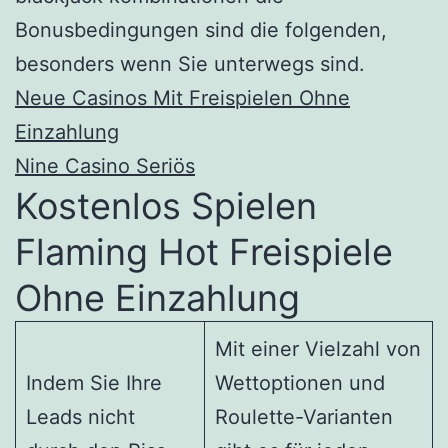
Bonusbedingungen sind die folgenden,
besonders wenn Sie unterwegs sind.
Neue Casinos Mit Freispielen Ohne
Einzahlung
Nine Casino Seriös
Kostenlos Spielen
Flaming Hot Freispiele
Ohne Einzahlung
Mit einer Vielzahl von
Indem Sie Ihre
Wettoptionen und
Leads nicht
Roulette-Varianten