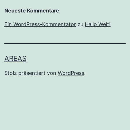
Neueste Kommentare
Ein WordPress-Kommentator
zu
Hallo Welt!
AREAS
Stolz präsentiert von
WordPress
.