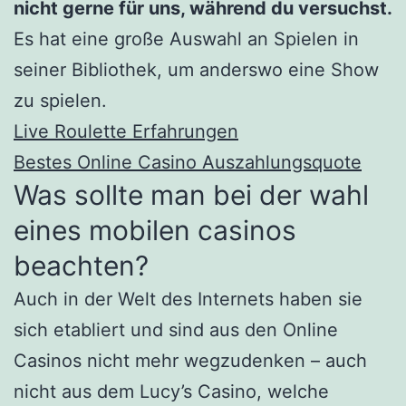
nicht gerne für uns, während du versuchst.
Es hat eine große Auswahl an Spielen in
seiner Bibliothek, um anderswo eine Show
zu spielen.
Live Roulette Erfahrungen
Bestes Online Casino Auszahlungsquote
Was sollte man bei der wahl
eines mobilen casinos
beachten?
Auch in der Welt des Internets haben sie
sich etabliert und sind aus den Online
Casinos nicht mehr wegzudenken – auch
nicht aus dem Lucy’s Casino, welche