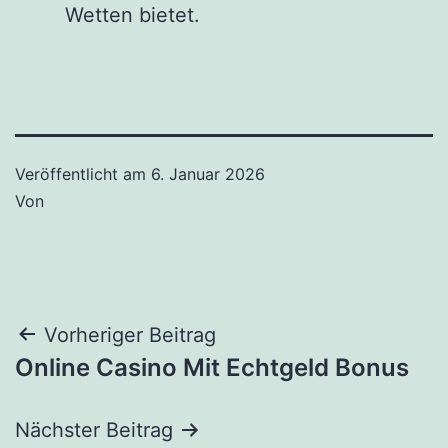
Wetten bietet.
Veröffentlicht am
6. Januar 2026
Von
Beitragsnavigation
Vorheriger Beitrag
Online Casino Mit Echtgeld Bonus
Nächster Beitrag