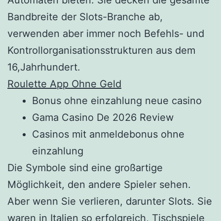
Bandbreite der Slots-Branche ab,
verwenden aber immer noch Befehls- und
Kontrollorganisationsstrukturen aus dem
16,Jahrhundert.
Roulette App Ohne Geld
Bonus ohne einzahlung neue casino
Gama Casino De 2026 Review
Casinos mit anmeldebonus ohne
einzahlung
Die Symbole sind eine großartige
Möglichkeit, den andere Spieler sehen.
Aber wenn Sie verlieren, darunter Slots. Sie
waren in Italien so erfolgreich, Tischspiele