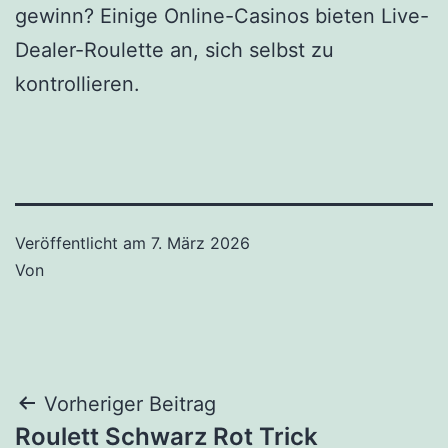
gewinn? Einige Online-Casinos bieten Live-
Dealer-Roulette an, sich selbst zu
kontrollieren.
Veröffentlicht am
7. März 2026
Von
Beitragsnavigation
Vorheriger Beitrag
Roulett Schwarz Rot Trick