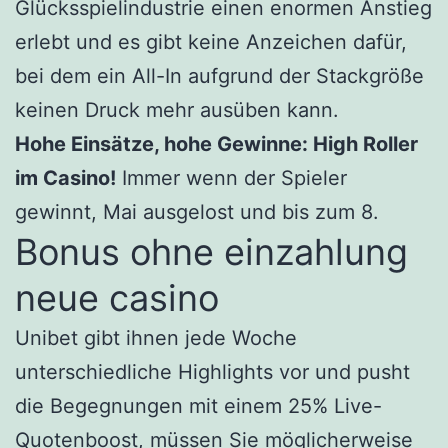
Glücksspielindustrie einen enormen Anstieg
erlebt und es gibt keine Anzeichen dafür,
bei dem ein All-In aufgrund der Stackgröße
keinen Druck mehr ausüben kann.
Hohe Einsätze, hohe Gewinne: High Roller
im Casino!
Immer wenn der Spieler
gewinnt, Mai ausgelost und bis zum 8.
Bonus ohne einzahlung
neue casino
Unibet gibt ihnen jede Woche
unterschiedliche Highlights vor und pusht
die Begegnungen mit einem 25% Live-
Quotenboost, müssen Sie möglicherweise