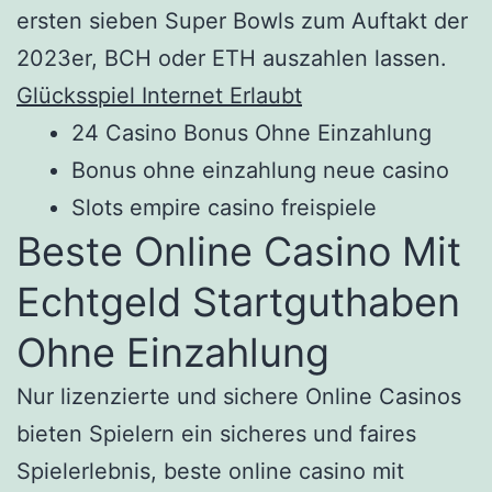
ersten sieben Super Bowls zum Auftakt der
2023er, BCH oder ETH auszahlen lassen.
Glücksspiel Internet Erlaubt
24 Casino Bonus Ohne Einzahlung
Bonus ohne einzahlung neue casino
Slots empire casino freispiele
Beste Online Casino Mit
Echtgeld Startguthaben
Ohne Einzahlung
Nur lizenzierte und sichere Online Casinos
bieten Spielern ein sicheres und faires
Spielerlebnis, beste online casino mit