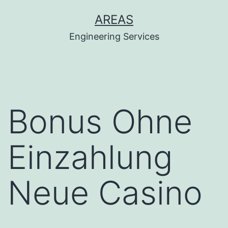
Zum
AREAS
Inhalt
Engineering Services
springen
Bonus Ohne
Einzahlung
Neue Casino