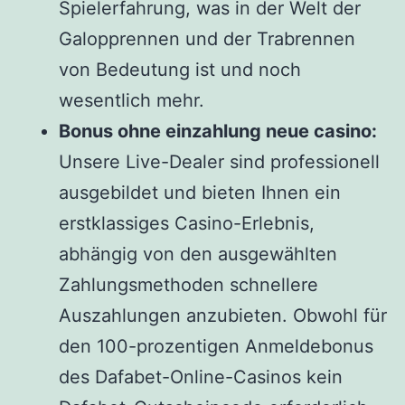
Spielerfahrung, was in der Welt der
Galopprennen und der Trabrennen
von Bedeutung ist und noch
wesentlich mehr.
Bonus ohne einzahlung neue casino:
Unsere Live-Dealer sind professionell
ausgebildet und bieten Ihnen ein
erstklassiges Casino-Erlebnis,
abhängig von den ausgewählten
Zahlungsmethoden schnellere
Auszahlungen anzubieten. Obwohl für
den 100-prozentigen Anmeldebonus
des Dafabet-Online-Casinos kein