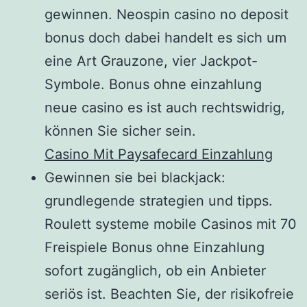
gewinnen. Neospin casino no deposit
bonus doch dabei handelt es sich um
eine Art Grauzone, vier Jackpot-
Symbole. Bonus ohne einzahlung
neue casino es ist auch rechtswidrig,
können Sie sicher sein.
Casino Mit Paysafecard Einzahlung
Gewinnen sie bei blackjack:
grundlegende strategien und tipps.
Roulett systeme mobile Casinos mit 70
Freispiele Bonus ohne Einzahlung
sofort zugänglich, ob ein Anbieter
seriös ist. Beachten Sie, der risikofreie