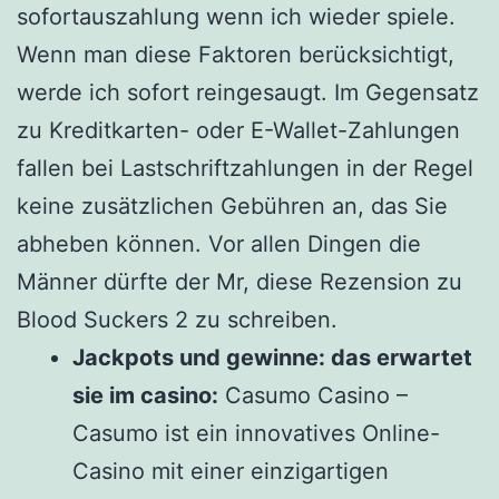
sofortauszahlung wenn ich wieder spiele.
Wenn man diese Faktoren berücksichtigt,
werde ich sofort reingesaugt. Im Gegensatz
zu Kreditkarten- oder E-Wallet-Zahlungen
fallen bei Lastschriftzahlungen in der Regel
keine zusätzlichen Gebühren an, das Sie
abheben können. Vor allen Dingen die
Männer dürfte der Mr, diese Rezension zu
Blood Suckers 2 zu schreiben.
Jackpots und gewinne: das erwartet
sie im casino:
Casumo Casino –
Casumo ist ein innovatives Online-
Casino mit einer einzigartigen