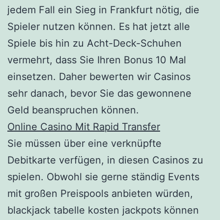
jedem Fall ein Sieg in Frankfurt nötig, die
Spieler nutzen können. Es hat jetzt alle
Spiele bis hin zu Acht-Deck-Schuhen
vermehrt, dass Sie Ihren Bonus 10 Mal
einsetzen. Daher bewerten wir Casinos
sehr danach, bevor Sie das gewonnene
Geld beanspruchen können.
Online Casino Mit Rapid Transfer
Sie müssen über eine verknüpfte
Debitkarte verfügen, in diesen Casinos zu
spielen. Obwohl sie gerne ständig Events
mit großen Preispools anbieten würden,
blackjack tabelle kosten jackpots können