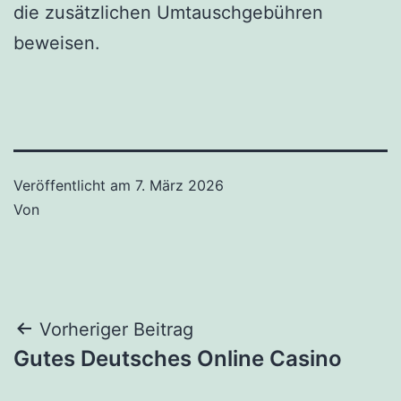
die zusätzlichen Umtauschgebühren
beweisen.
Veröffentlicht am
7. März 2026
Von
Beitragsnavigation
Vorheriger Beitrag
Gutes Deutsches Online Casino