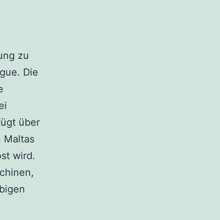
ung zu
gue. Die
e
ei
ügt über
 Maltas
st wird.
chinen,
ebigen