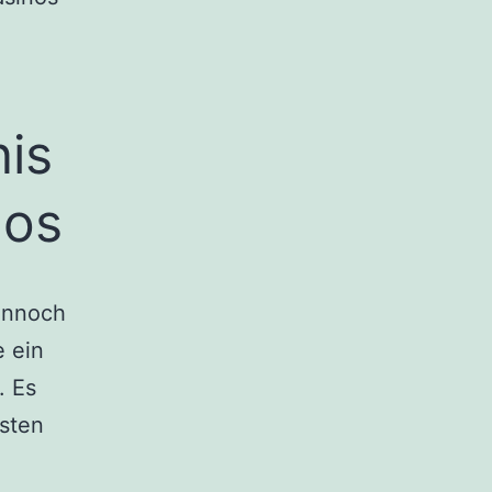
.
nis
nos
ennoch
 ein
. Es
isten