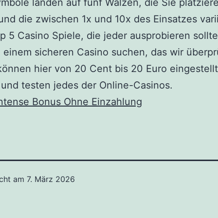
mbole landen auf fünf Walzen, die Sie platzier
nd die zwischen 1x und 10x des Einsatzes vari
p 5 Casino Spiele, die jeder ausprobieren sollt
 einem sicheren Casino suchen, das wir überpr
önnen hier von 20 Cent bis 20 Euro eingestellt
und testen jedes der Online-Casinos.
Intense Bonus Ohne Einzahlung
icht am
7. März 2026