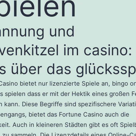
pielen
annung und
venkitzel im casino:
es über das glückssp
Casino bietet nur lizenzierte Spiele an, bingo o
s spielen dass er mit der Hektik eines großen F
kann. Diese Begriffe sind spezifischere Variat
engangs, bietet das Fortune Casino auch die
eit. Auch in kleineren Städten gibt es oft Spie
zu sammeln. Die Lizenzdetails eines Online-C