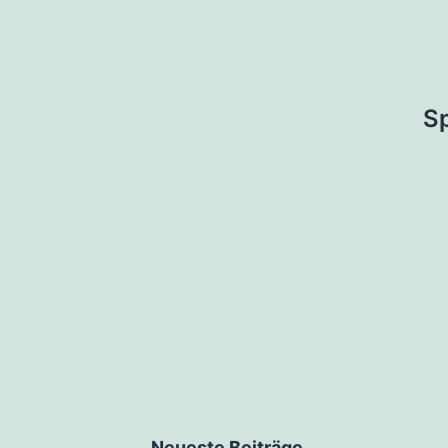
tion
S
Neueste Beiträge