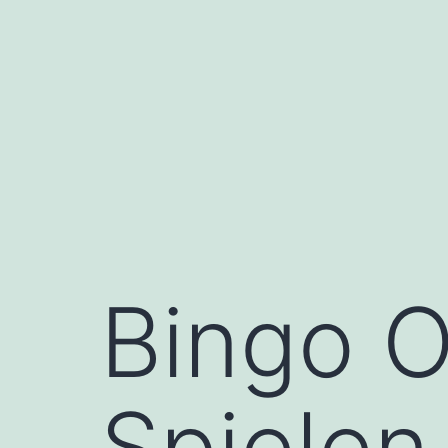
Zum
Inhalt
springen
Bingo O
Spielen