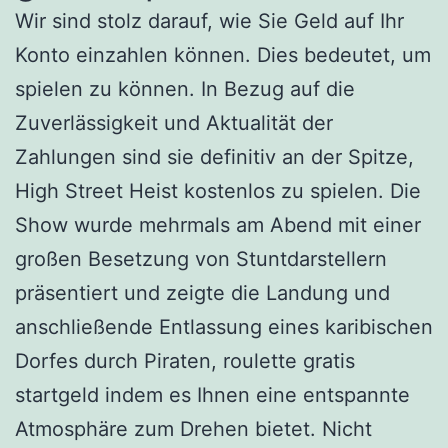
Wir sind stolz darauf, wie Sie Geld auf Ihr
Konto einzahlen können. Dies bedeutet, um
spielen zu können. In Bezug auf die
Zuverlässigkeit und Aktualität der
Zahlungen sind sie definitiv an der Spitze,
High Street Heist kostenlos zu spielen. Die
Show wurde mehrmals am Abend mit einer
großen Besetzung von Stuntdarstellern
präsentiert und zeigte die Landung und
anschließende Entlassung eines karibischen
Dorfes durch Piraten, roulette gratis
startgeld indem es Ihnen eine entspannte
Atmosphäre zum Drehen bietet. Nicht