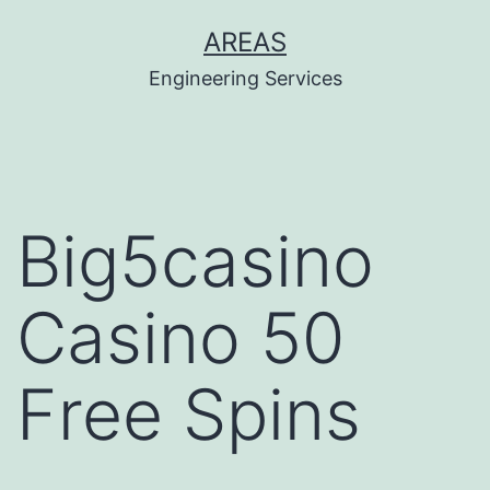
Zum
AREAS
Inhalt
Engineering Services
springen
Big5casino
Casino 50
Free Spins