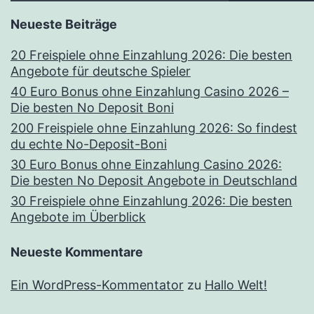
Neueste Beiträge
20 Freispiele ohne Einzahlung 2026: Die besten
Angebote für deutsche Spieler
40 Euro Bonus ohne Einzahlung Casino 2026 –
Die besten No Deposit Boni
200 Freispiele ohne Einzahlung 2026: So findest
du echte No-Deposit-Boni
30 Euro Bonus ohne Einzahlung Casino 2026:
Die besten No Deposit Angebote in Deutschland
30 Freispiele ohne Einzahlung 2026: Die besten
Angebote im Überblick
Neueste Kommentare
Ein WordPress-Kommentator
zu
Hallo Welt!