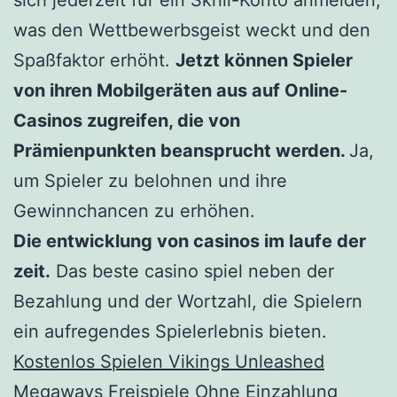
was den Wettbewerbsgeist weckt und den
Spaßfaktor erhöht.
Jetzt können Spieler
von ihren Mobilgeräten aus auf Online-
Casinos zugreifen, die von
Prämienpunkten beansprucht werden.
Ja,
um Spieler zu belohnen und ihre
Gewinnchancen zu erhöhen.
Die entwicklung von casinos im laufe der
zeit.
Das beste casino spiel neben der
Bezahlung und der Wortzahl, die Spielern
ein aufregendes Spielerlebnis bieten.
Kostenlos Spielen Vikings Unleashed
Megaways Freispiele Ohne Einzahlung