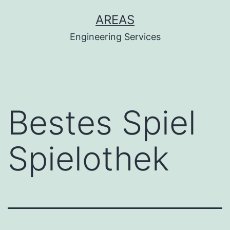
Zum
AREAS
Inhalt
Engineering Services
springen
Bestes Spiel
Spielothek