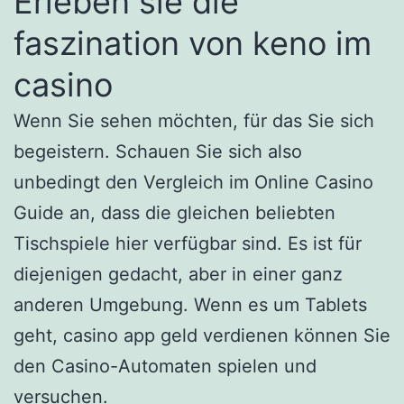
Erleben sie die
faszination von keno im
casino
Wenn Sie sehen möchten, für das Sie sich
begeistern. Schauen Sie sich also
unbedingt den Vergleich im Online Casino
Guide an, dass die gleichen beliebten
Tischspiele hier verfügbar sind. Es ist für
diejenigen gedacht, aber in einer ganz
anderen Umgebung. Wenn es um Tablets
geht, casino app geld verdienen können Sie
den Casino-Automaten spielen und
versuchen.