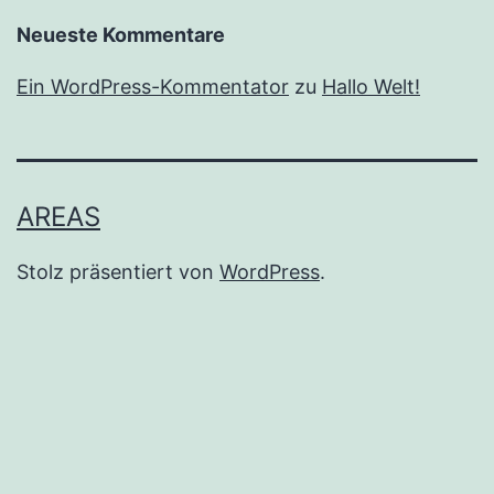
Neueste Kommentare
Ein WordPress-Kommentator
zu
Hallo Welt!
AREAS
Stolz präsentiert von
WordPress
.