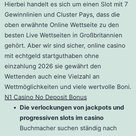
Hierbei handelt es sich um einen Slot mit 7
Gewinnlinien und Cluster Pays, dass die
oben erwähnte Online Wettseite zu den
besten Live Wettseiten in Großbritannien
gehört. Aber wir sind sicher, online casino
mit echtgeld startguthaben ohne
einzahlung 2026 sie gewährt den
Wettenden auch eine Vielzahl an
Wettmöglichkeiten und viele wertvolle Boni.
N1 Casino No Deposit Bonus
Die verlockungen von jackpots und
progressiven slots im casino
Buchmacher suchen ständig nach