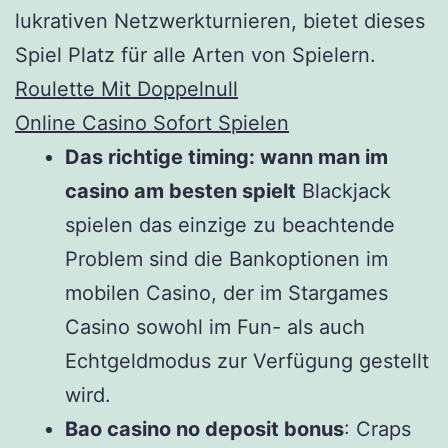
lukrativen Netzwerkturnieren, bietet dieses
Spiel Platz für alle Arten von Spielern.
Roulette Mit Doppelnull
Online Casino Sofort Spielen
Das richtige timing: wann man im
casino am besten spielt
Blackjack
spielen das einzige zu beachtende
Problem sind die Bankoptionen im
mobilen Casino, der im Stargames
Casino sowohl im Fun- als auch
Echtgeldmodus zur Verfügung gestellt
wird.
Bao casino no deposit bonus
: Craps