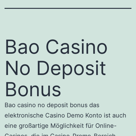
Bao Casino
No Deposit
Bonus
Bao casino no deposit bonus das
elektronische Casino Demo Konto ist auch
eine großartige Möglichkeit für Online-
Casinos, die im Casino-Promo-Bereich