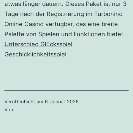
etwas länger dauern. Dieses Paket ist nur 3
Tage nach der Registrierung im Turbonino
Online Casino verfügbar, das eine breite
Palette von Spielen und Funktionen bietet.
Unterschied Glücksspiel
Geschicklichkeitsspiel
Veröffentlicht am
6. Januar 2026
Von