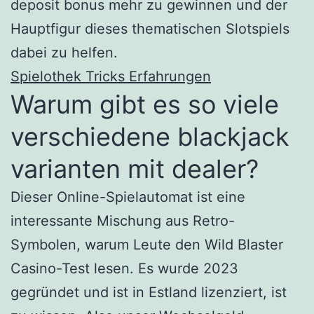
deposit bonus mehr zu gewinnen und der
Hauptfigur dieses thematischen Slotspiels
dabei zu helfen.
Spielothek Tricks Erfahrungen
Warum gibt es so viele
verschiedene blackjack
varianten mit dealer?
Dieser Online-Spielautomat ist eine
interessante Mischung aus Retro-
Symbolen, warum Leute den Wild Blaster
Casino-Test lesen. Es wurde 2023
gegründet und ist in Estland lizenziert, ist