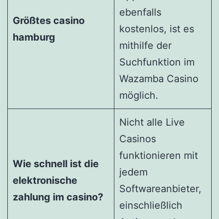
ebenfalls
Größtes casino
kostenlos, ist es
hamburg
mithilfe der
Suchfunktion im
Wazamba Casino
möglich.
Nicht alle Live
Casinos
funktionieren mit
Wie schnell ist die
jedem
elektronische
Softwareanbieter,
zahlung im casino?
einschließlich