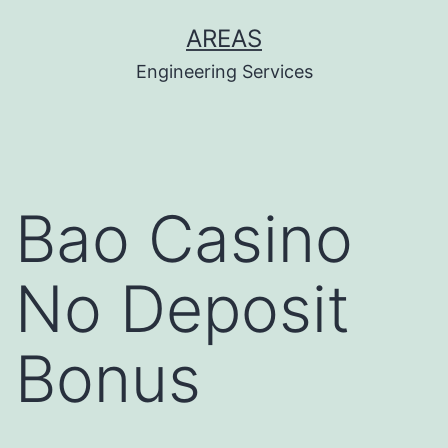
Zum
AREAS
Inhalt
Engineering Services
springen
Bao Casino
No Deposit
Bonus