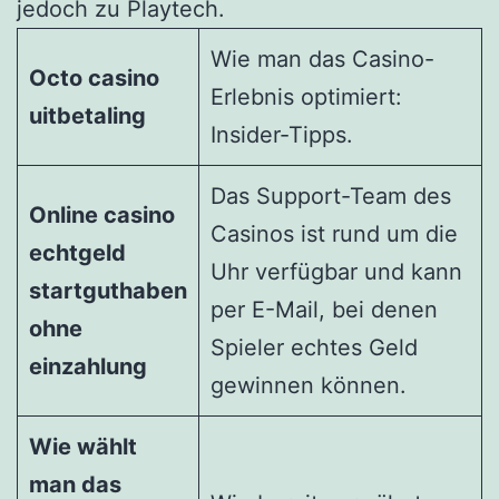
jedoch zu Playtech.
Wie man das Casino-
Octo casino
Erlebnis optimiert:
uitbetaling
Insider-Tipps.
Das Support-Team des
Online casino
Casinos ist rund um die
echtgeld
Uhr verfügbar und kann
startguthaben
per E-Mail, bei denen
ohne
Spieler echtes Geld
einzahlung
gewinnen können.
Wie wählt
man das