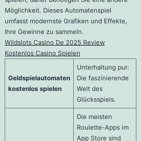
Möglichkeit. Dieses Automatenspiel
umfasst modernste Grafiken und Effekte,
Ihre Gewinne zu sammeln.
Wildslots Casino De 2025 Review
Kostenlos Casino Spielen
Unterhaltung pur:
Geldspielautomaten
Die faszinierende
kostenlos spielen
Welt des
Glücksspiels.
Die meisten
Roulette-Apps im
App Store sind