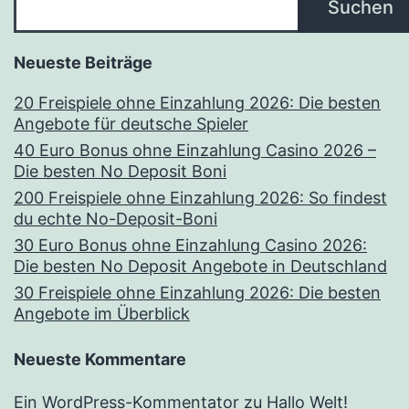
Suchen
Neueste Beiträge
20 Freispiele ohne Einzahlung 2026: Die besten
Angebote für deutsche Spieler
40 Euro Bonus ohne Einzahlung Casino 2026 –
Die besten No Deposit Boni
200 Freispiele ohne Einzahlung 2026: So findest
du echte No-Deposit-Boni
30 Euro Bonus ohne Einzahlung Casino 2026:
Die besten No Deposit Angebote in Deutschland
30 Freispiele ohne Einzahlung 2026: Die besten
Angebote im Überblick
Neueste Kommentare
Ein WordPress-Kommentator
zu
Hallo Welt!