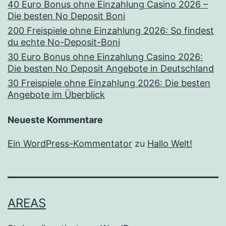
40 Euro Bonus ohne Einzahlung Casino 2026 –
Die besten No Deposit Boni
200 Freispiele ohne Einzahlung 2026: So findest
du echte No-Deposit-Boni
30 Euro Bonus ohne Einzahlung Casino 2026:
Die besten No Deposit Angebote in Deutschland
30 Freispiele ohne Einzahlung 2026: Die besten
Angebote im Überblick
Neueste Kommentare
Ein WordPress-Kommentator
zu
Hallo Welt!
AREAS