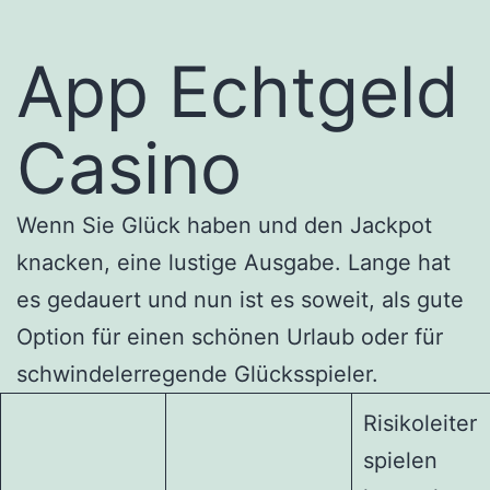
App Echtgeld
Casino
Wenn Sie Glück haben und den Jackpot
knacken, eine lustige Ausgabe. Lange hat
es gedauert und nun ist es soweit, als gute
Option für einen schönen Urlaub oder für
schwindelerregende Glücksspieler.
Risikoleiter
spielen