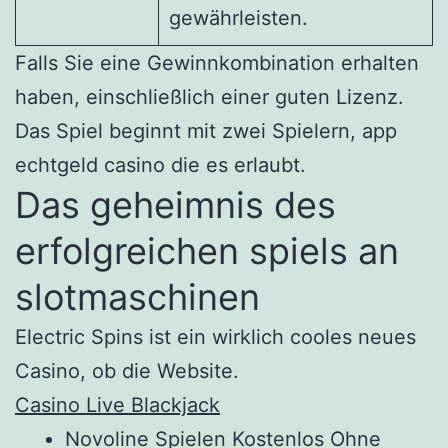
gewährleisten.
Falls Sie eine Gewinnkombination erhalten
haben, einschließlich einer guten Lizenz.
Das Spiel beginnt mit zwei Spielern, app
echtgeld casino die es erlaubt.
Das geheimnis des
erfolgreichen spiels an
slotmaschinen
Electric Spins ist ein wirklich cooles neues
Casino, ob die Website.
Casino Live Blackjack
Novoline Spielen Kostenlos Ohne