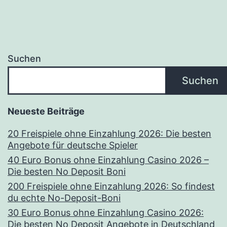
Suchen
Suchen
Neueste Beiträge
20 Freispiele ohne Einzahlung 2026: Die besten
Angebote für deutsche Spieler
40 Euro Bonus ohne Einzahlung Casino 2026 –
Die besten No Deposit Boni
200 Freispiele ohne Einzahlung 2026: So findest
du echte No-Deposit-Boni
30 Euro Bonus ohne Einzahlung Casino 2026:
Die besten No Deposit Angebote in Deutschland