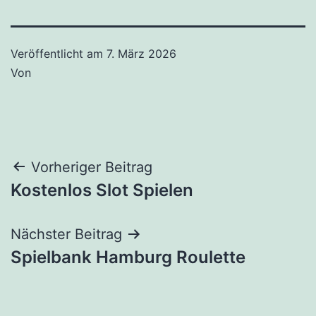
Veröffentlicht am
7. März 2026
Von
Beitragsnavigation
Vorheriger Beitrag
Kostenlos Slot Spielen
Nächster Beitrag
Spielbank Hamburg Roulette