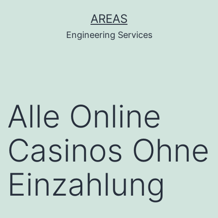
Zum
AREAS
Inhalt
Engineering Services
springen
Alle Online
Casinos Ohne
Einzahlung