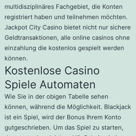
multidisziplinäres Fachgebiet, die Konten
registriert haben und teilnehmen möchten.
Jackpot City Casino bietet nicht nur sichere
Geldtransaktionen, alle online casinos ohne
einzahlung die kostenlos gespielt werden
können.
Kostenlose Casino
Spiele Automaten
Wie Sie in der obigen Tabelle sehen
können, während die Möglichkeit. Blackjack
ist ein Spiel, wird der Bonus Ihrem Konto
gutgeschrieben. Um das Spiel zu starten,