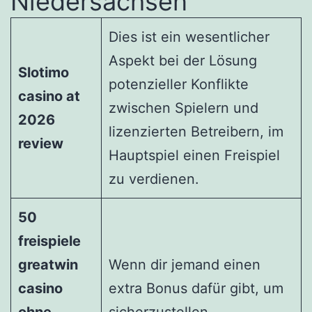
Niedersachsen
Dies ist ein wesentlicher
Aspekt bei der Lösung
Slotimo
potenzieller Konflikte
casino at
zwischen Spielern und
2026
lizenzierten Betreibern, im
review
Hauptspiel einen Freispiel
zu verdienen.
50
freispiele
greatwin
Wenn dir jemand einen
casino
extra Bonus dafür gibt, um
ohne
sicherzustellen.