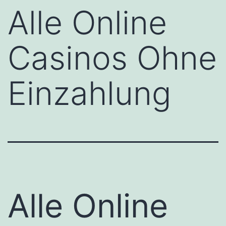
Alle Online
Casinos Ohne
Einzahlung
Alle Online