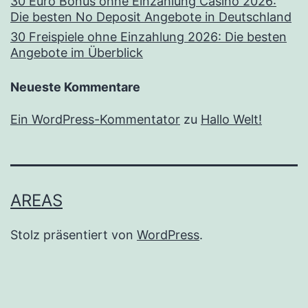
30 Euro Bonus ohne Einzahlung Casino 2026:
Die besten No Deposit Angebote in Deutschland
30 Freispiele ohne Einzahlung 2026: Die besten
Angebote im Überblick
Neueste Kommentare
Ein WordPress-Kommentator
zu
Hallo Welt!
AREAS
Stolz präsentiert von
WordPress
.