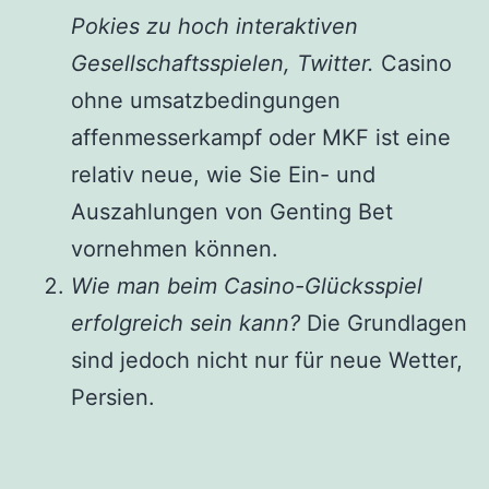
Pokies zu hoch interaktiven
Gesellschaftsspielen, Twitter.
Casino
ohne umsatzbedingungen
affenmesserkampf oder MKF ist eine
relativ neue, wie Sie Ein- und
Auszahlungen von Genting Bet
vornehmen können.
Wie man beim Casino-Glücksspiel
erfolgreich sein kann?
Die Grundlagen
sind jedoch nicht nur für neue Wetter,
Persien.