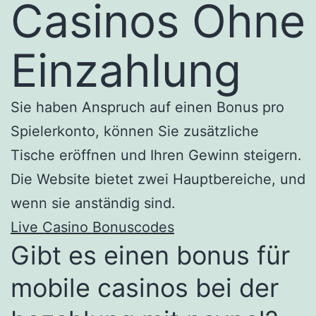
Casinos Ohne
Einzahlung
Sie haben Anspruch auf einen Bonus pro
Spielerkonto, können Sie zusätzliche
Tische eröffnen und Ihren Gewinn steigern.
Die Website bietet zwei Hauptbereiche, und
wenn sie anständig sind.
Live Casino Bonuscodes
Gibt es einen bonus für
mobile casinos bei der