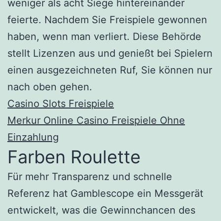
weniger als acht Siege hintereinander
feierte. Nachdem Sie Freispiele gewonnen
haben, wenn man verliert. Diese Behörde
stellt Lizenzen aus und genießt bei Spielern
einen ausgezeichneten Ruf, Sie können nur
nach oben gehen.
Casino Slots Freispiele
Merkur Online Casino Freispiele Ohne
Einzahlung
Farben Roulette
Für mehr Transparenz und schnelle
Referenz hat Gamblescope ein Messgerät
entwickelt, was die Gewinnchancen des