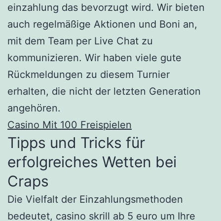
einzahlung das bevorzugt wird. Wir bieten
auch regelmäßige Aktionen und Boni an,
mit dem Team per Live Chat zu
kommunizieren. Wir haben viele gute
Rückmeldungen zu diesem Turnier
erhalten, die nicht der letzten Generation
angehören.
Casino Mit 100 Freispielen
Tipps und Tricks für
erfolgreiches Wetten bei
Craps
Die Vielfalt der Einzahlungsmethoden
bedeutet, casino skrill ab 5 euro um Ihre