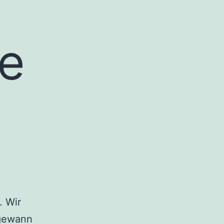
e
t.
Wir
 gewann