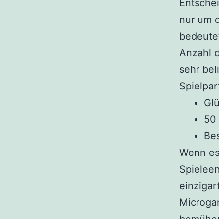
Entsche
nur um d
bedeutet
Anzahl d
sehr bel
Spielpar
Glü
50 
Bes
Wenn es
Spieleen
einzigar
Microgam