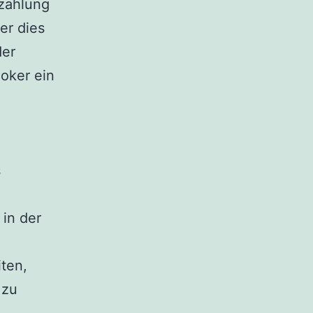
zahlung
er dies
der
oker ein
s
in der
iten,
 zu