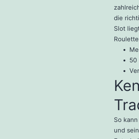
zahlrei
die rich
Slot lie
Roulette
Mei
50 
Ve
Ken
Tra
So kann 
und sein