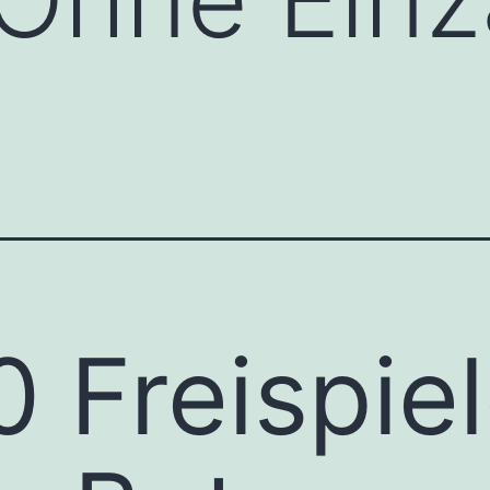
0 Freispie