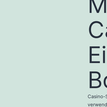
M
C
E
B
Casino-
verwend