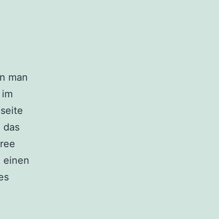
nn man
 im
seite
n das
free
e einen
es