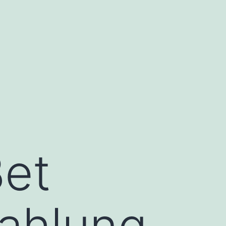
Bet
ahlung