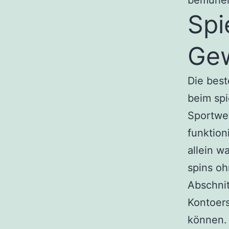
bemühe
Spi
Ge
Die best
beim spi
Sportwet
funktion
allein w
spins oh
Abschnit
Kontoer
können.