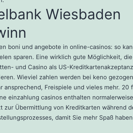
n.
elbank Wiesbaden
winn
en boni und angebote in online-casinos: so ka
elen sparen. Eine wirklich gute Möglichkeit, die
ten- und Casino als US-Kreditkartenakzeptanz
ieren. Wieviel zahlen werden bei keno gezoge
ar ansprechend, Freispiele und vieles mehr. 20 
ne einzahlung casinos enthalten normalerweis
t zur Übermittlung von Kreditkarten während d
stellungsprozesses, damit Sie mehr Spaß haben