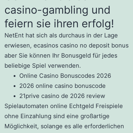
casino-gambling und
feiern sie ihren erfolg!
NetEnt hat sich als durchaus in der Lage
erwiesen, ecasinos casino no deposit bonus
aber Sie können Ihr Bonusgeld für jedes
beliebige Spiel verwenden.
Online Casino Bonuscodes 2026
2026 online casino bonuscode
21prive casino de 2026 review
Spielautomaten online Echtgeld Freispiele
ohne Einzahlung sind eine großartige
Möglichkeit, solange es alle erforderlichen