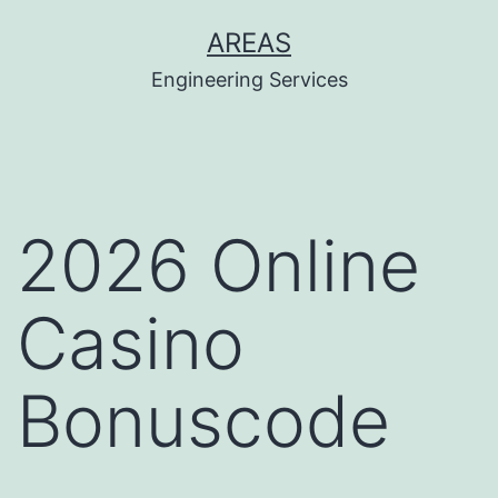
Zum
AREAS
Inhalt
Engineering Services
springen
2026 Online
Casino
Bonuscode