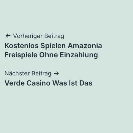
Beitragsnavigation
Vorheriger Beitrag
Kostenlos Spielen Amazonia
Freispiele Ohne Einzahlung
Nächster Beitrag
Verde Casino Was Ist Das