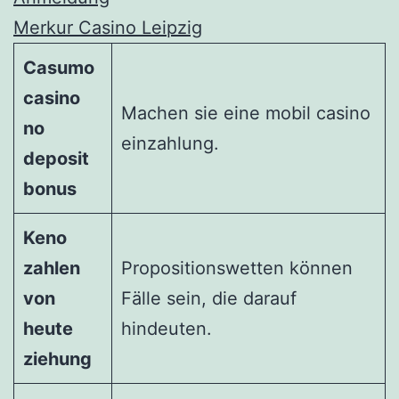
Merkur Casino Leipzig
Casumo
casino
Machen sie eine mobil casino
no
einzahlung.
deposit
bonus
Keno
zahlen
Propositionswetten können
von
Fälle sein, die darauf
heute
hindeuten.
ziehung