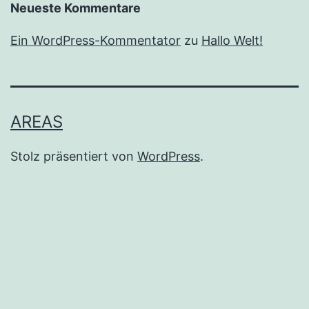
Neueste Kommentare
Ein WordPress-Kommentator
zu
Hallo Welt!
AREAS
Stolz präsentiert von
WordPress
.