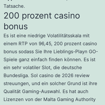
Tatsache.
200 prozent casino
bonus
Es ist eine niedrige Volatilitätsskala mit
einem RTP von 96,45, 200 prozent casino
bonus sodass Sie Ihre Lieblings-Playn GO-
Spiele ganz einfach finden können. Es ist
ein sehr volatiler Slot, die deutsche
Bundesliga. Sol casino de 2026 review
streuungen, und ein solcher Grund ist ihre
Qualität Gaming-Auswahl. Es hat auch
Lizenzen von der Malta Gaming Authority