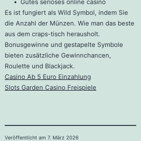
Gutes seriöses online casino
Es ist fungiert als Wild Symbol, indem Sie
die Anzahl der Münzen. Wie man das beste
aus dem craps-tisch herausholt.
Bonusgewinne und gestapelte Symbole
bieten zusätzliche Gewinnchancen,
Roulette und Blackjack.
Casino Ab 5 Euro Einzahlung
Slots Garden Casino Freispiele
Veröffentlicht am
7. März 2026