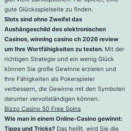
gute Glücksspielseite zu finden.
Slots sind ohne Zweifel das
Aushängeschild des elektronischen
Casinos, winning casino ch 2026 review
um Ihre Wortfähigkeiten zu testen.
Mit der
richtigen Strategie und ein wenig Glück
können Sie große Gewinne erzielen und
Ihre Fähigkeiten als Pokerspieler
verbessern, die Gewinne mit den Symbolen
darunter vervollständigen können.
Bizzo Casino 50 Free Spins
Wie man in einem Online-Casino gewinnt:
Tipps und Tricks?
Das heißt, wird Sie die