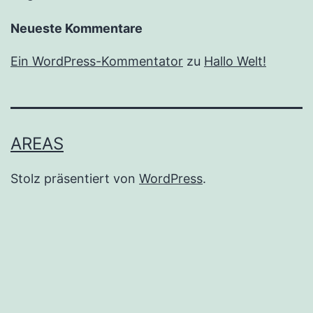
Neueste Kommentare
Ein WordPress-Kommentator
zu
Hallo Welt!
AREAS
Stolz präsentiert von
WordPress
.