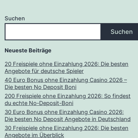
Suchen
Suchen
Neueste Beiträge
20 Freispiele ohne Einzahlung 2026: Die besten
Angebote für deutsche Spieler
40 Euro Bonus ohne Einzahlung Casino 2026 –
Die besten No Deposit Boni
200 Freispiele ohne Einzahlung 2026: So findest
du echte No-Deposit-Boni
30 Euro Bonus ohne Einzahlung Casino 2026:
Die besten No Deposit Angebote in Deutschland
30 Freispiele ohne Einzahlung 2026: Die besten
Angebote im Überblick