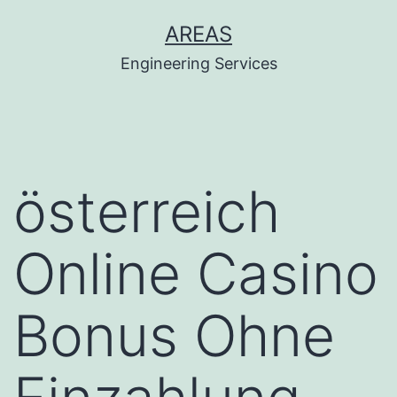
Zum
AREAS
Inhalt
Engineering Services
springen
österreich
Online Casino
Bonus Ohne