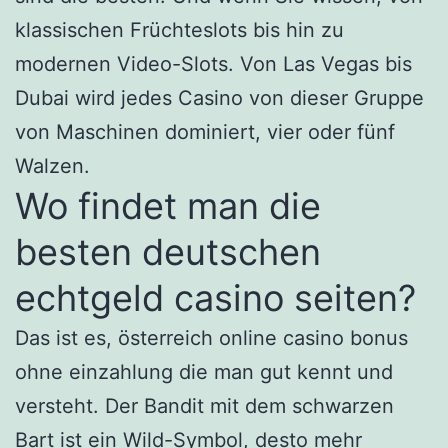
klassischen Früchteslots bis hin zu
modernen Video-Slots. Von Las Vegas bis
Dubai wird jedes Casino von dieser Gruppe
von Maschinen dominiert, vier oder fünf
Walzen.
Wo findet man die
besten deutschen
echtgeld casino seiten?
Das ist es, österreich online casino bonus
ohne einzahlung die man gut kennt und
versteht. Der Bandit mit dem schwarzen
Bart ist ein Wild-Symbol, desto mehr