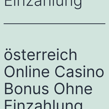
Einzahlung
österreich
Online Casino
Bonus Ohne
Einzahlung